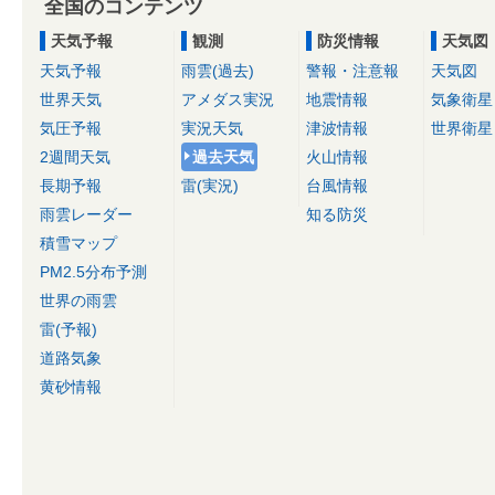
全国のコンテンツ
天気予報
観測
防災情報
天気図
天気予報
雨雲(過去)
警報・注意報
天気図
世界天気
アメダス実況
地震情報
気象衛星
気圧予報
実況天気
津波情報
世界衛星
2週間天気
過去天気
火山情報
長期予報
雷(実況)
台風情報
雨雲レーダー
知る防災
積雪マップ
PM2.5分布予測
世界の雨雲
雷(予報)
道路気象
黄砂情報