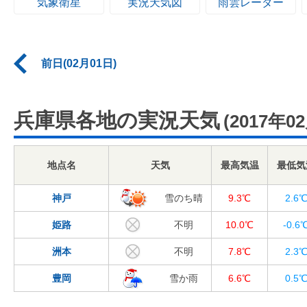
気象衛星
実況天気図
雨雲レーダー
前日(02月01日)
兵庫県各地の実況天気
(2017年0
地点名
天気
最高気温
最低気
神戸
雪のち晴
9.3℃
2.6
姫路
不明
10.0℃
-0.6
洲本
不明
7.8℃
2.3
豊岡
雪か雨
6.6℃
0.5