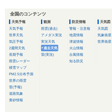
全国のコンテンツ
天気予報
観測
防災情報
天気図
天気予報
雨雲(過去)
警報・注意報
天気図
世界天気
アメダス実況
地震情報
気象衛星
気圧予報
実況天気
津波情報
世界衛星
2週間天気
過去天気
火山情報
長期予報
雷(実況)
台風情報
雨雲レーダー
知る防災
積雪マップ
PM2.5分布予測
世界の雨雲
雷(予報)
道路気象
黄砂情報