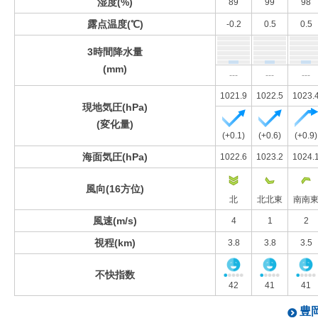
湿度(%)
89
99
98
露点温度(℃)
-0.2
0.5
0.5
3時間降水量
(mm)
---
---
---
1021.9
1022.5
1023.
現地気圧(hPa)
(変化量)
(+0.1)
(+0.6)
(+0.9)
海面気圧(hPa)
1022.6
1023.2
1024.
風向(16方位)
北
北北東
南南
風速(m/s)
4
1
2
視程(km)
3.8
3.8
3.5
不快指数
42
41
41
豊岡