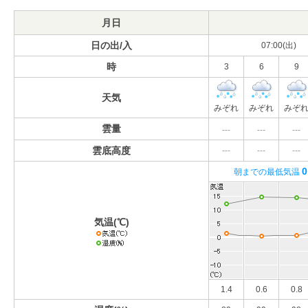
月日
日の出/入
07:00(出)
時
3
6
9
天気
みぞれ
みぞれ
みぞ
雲量
---
---
---
雲底高度
---
---
---
0
朝までの最低気温
気温(℃)
1.4
0.6
0.8