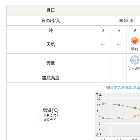
月日
日の出/入
06:53(出)
時
3
6
9
天気
---
---
晴れ
雲量
---
---
7～8
雲底高度
---
---
---
2
朝までの最低気温
気温(℃)