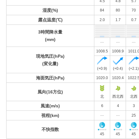
4.5
4.8
5.7
湿度(%)
84
80
70
露点温度(℃)
2.0
1.7
0.7
3時間降水量
(mm)
---
---
---
1008.5
1008.9
1011.
現地気圧(hPa)
(変化量)
(+0.9)
(+0.4)
(+2.1)
海面気圧(hPa)
1020.0
1020.4
1022.
風向(16方位)
北
西北西
北西
風速(m/s)
6
4
3
視程(km)
---
---
25
不快指数
45
45
45