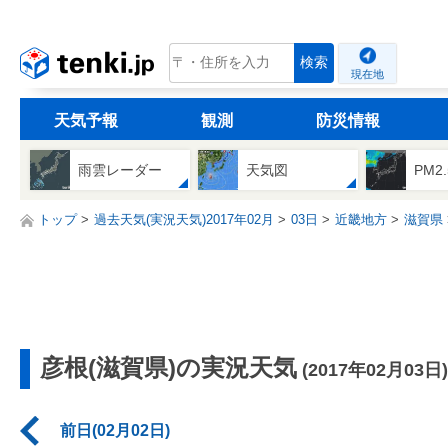
tenki.jp
検索
現在地
天気予報
観測
防災情報
雨雲レーダー
天気図
PM2
トップ
過去天気(実況天気)2017年02月
03日
近畿地方
滋賀県
彦根(滋賀県)の実況天気
(2017年02月03日)
前日(02月02日)