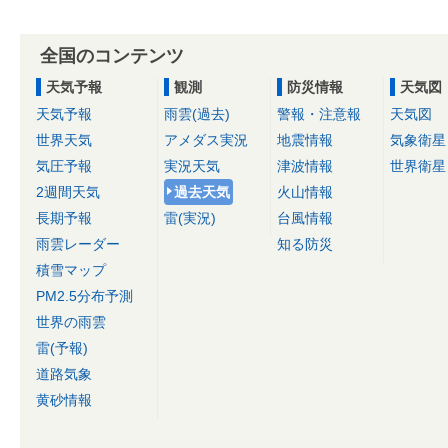
全国のコンテンツ
天気予報
観測
防災情報
天気図
天気予報
雨雲(過去)
警報・注意報
天気図
世界天気
アメダス実況
地震情報
気象衛星
気圧予報
実況天気
津波情報
世界衛星
2週間天気
過去天気
火山情報
長期予報
雷(実況)
台風情報
雨雲レーダー
知る防災
積雪マップ
PM2.5分布予測
世界の雨雲
雷(予報)
道路気象
黄砂情報