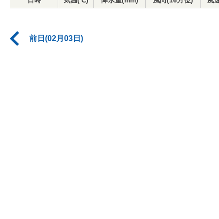
日時
気温(℃)
降水量(mm)
風向(16方位)
風速
前日(02月03日)