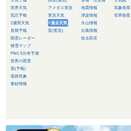
天気予報
雨雲(過去)
警報・注意報
天気図
世界天気
アメダス実況
地震情報
気象衛星
気圧予報
実況天気
津波情報
世界衛星
2週間天気
過去天気
火山情報
長期予報
雷(実況)
台風情報
雨雲レーダー
知る防災
積雪マップ
PM2.5分布予測
世界の雨雲
雷(予報)
道路気象
黄砂情報