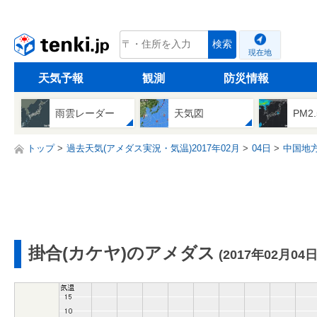
tenki.jp
検索
現在地
天気予報
観測
防災情報
雨雲レーダー
天気図
PM2
トップ
過去天気(アメダス実況・気温)2017年02月
04日
中国地
掛合(カケヤ)のアメダス
(2017年02月04日