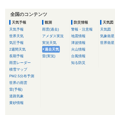
全国のコンテンツ
天気予報
観測
防災情報
天気図
天気予報
雨雲(過去)
警報・注意報
天気図
世界天気
アメダス実況
地震情報
気象衛星
気圧予報
実況天気
津波情報
世界衛星
2週間天気
過去天気
火山情報
長期予報
雷(実況)
台風情報
雨雲レーダー
知る防災
積雪マップ
PM2.5分布予測
世界の雨雲
雷(予報)
道路気象
黄砂情報