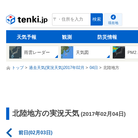
tenki.jp
検索
現在地
天気予報
観測
防災情報
雨雲レーダー
天気図
PM2
トップ
過去天気(実況天気)2017年02月
04日
北陸地方
北陸地方の実況天気
(2017年02月04日)
前日(02月03日)