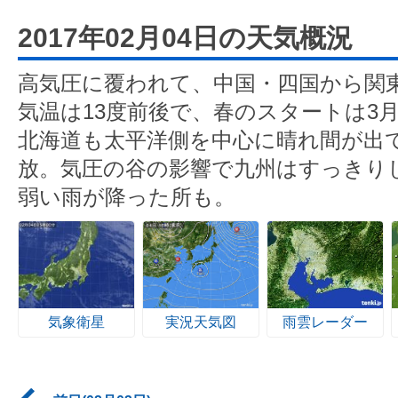
2017年02月04日の天気概況
高気圧に覆われて、中国・四国から関
気温は13度前後で、春のスタートは3
北海道も太平洋側を中心に晴れ間が出
放。気圧の谷の影響で九州はすっきり
弱い雨が降った所も。
気象衛星
実況天気図
雨雲レーダー