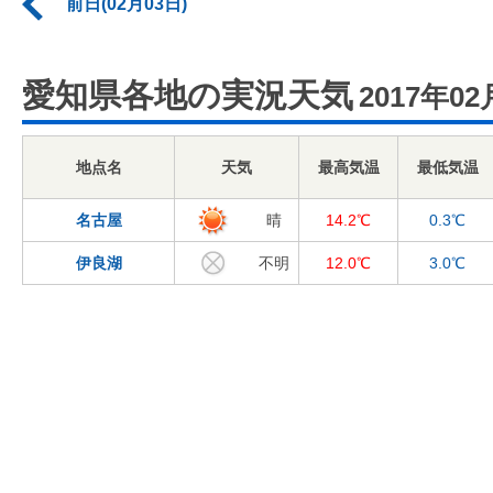
前日(02月03日)
愛知県各地の実況天気
2017年02
地点名
天気
最高気温
最低気温
名古屋
晴
14.2℃
0.3℃
伊良湖
不明
12.0℃
3.0℃