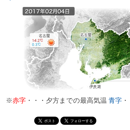
※
赤字
・・・夕方までの最高気温
青字
・