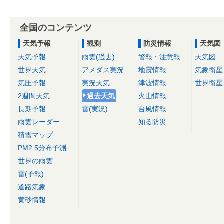
全国のコンテンツ
天気予報
観測
防災情報
天気図
天気予報
雨雲(過去)
警報・注意報
天気図
世界天気
アメダス実況
地震情報
気象衛星
気圧予報
実況天気
津波情報
世界衛星
2週間天気
過去天気
火山情報
長期予報
雷(実況)
台風情報
雨雲レーダー
知る防災
積雪マップ
PM2.5分布予測
世界の雨雲
雷(予報)
道路気象
黄砂情報