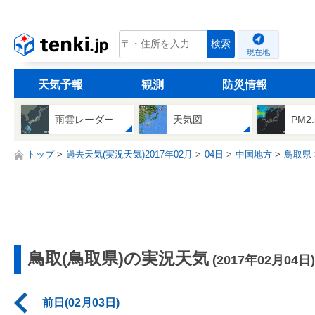
tenki.jp
検索
現在地
天気予報
観測
防災情報
雨雲レーダー
天気図
PM2
トップ
過去天気(実況天気)2017年02月
04日
中国地方
鳥取県
鳥取(鳥取県)の実況天気
(2017年02月04日)
前日(02月03日)