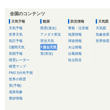
全国のコンテンツ
天気予報
観測
防災情報
天気図
天気予報
雨雲(過去)
警報・注意報
天気図
世界天気
アメダス実況
地震情報
気象衛星
気圧予報
実況天気
津波情報
世界衛星
2週間天気
過去天気
火山情報
長期予報
雷(実況)
台風情報
雨雲レーダー
知る防災
積雪マップ
PM2.5分布予測
世界の雨雲
雷(予報)
道路気象
黄砂情報