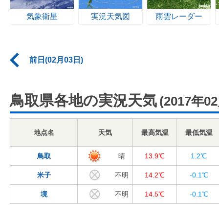
気象衛星
実況天気図
雨雲レーダー
前日(02月03日)
鳥取県各地の実況天気
(2017年0
地点名
天気
最高気温
最低気温
鳥取
晴
13.9℃
1.2℃
米子
不明
14.2℃
-0.1℃
境
不明
14.5℃
-0.1℃