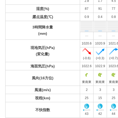
2.8
1.7
4.5
湿度(%)
87
91
77
露点温度(℃)
0.9
0.4
0.8
3時間降水量
(mm)
---
---
---
1020.6
1020.9
1021.
現地気圧(hPa)
(変化量)
(-0.6)
(+0.3)
(+0.7)
海面気圧(hPa)
1022.6
1022.9
1023.
風向(16方位)
東南東
東南東
東南
風速(m/s)
2
3
3
視程(km)
25
15
25
不快指数
43
42
44