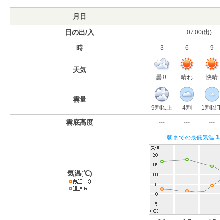
月日
日の出/入
07:00(出)
時
3
6
9
天気
曇り
晴れ
快晴
雲量
9割以上
4割
1割以
雲底高度
---
---
---
1
朝までの最低気温
気温(℃)