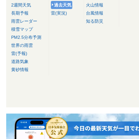
2週間天気
過去天気
火山情報
長期予報
雷(実況)
台風情報
雨雲レーダー
知る防災
積雪マップ
PM2.5分布予測
世界の雨雲
雷(予報)
道路気象
黄砂情報