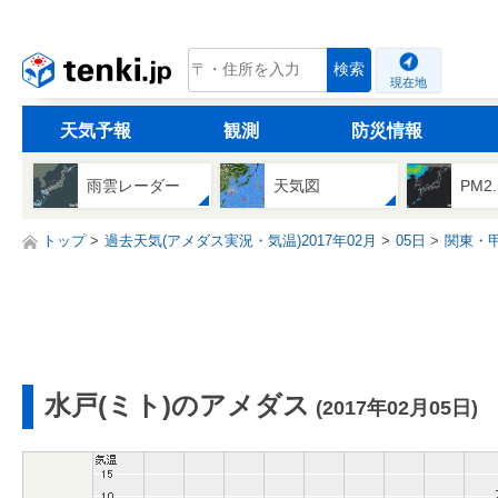
tenki.jp
検索
現在地
天気予報
観測
防災情報
雨雲レーダー
天気図
PM2
トップ
過去天気(アメダス実況・気温)2017年02月
05日
関東・
水戸(ミト)のアメダス
(2017年02月05日)