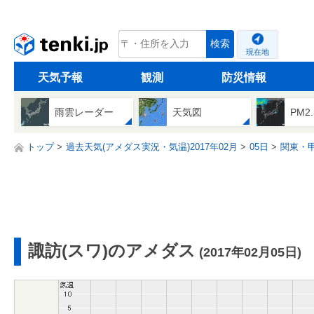
tenki.jp
検索
現在地
天気予報
観測
防災情報
雨雲レーダー
天気図
PM2
トップ
過去天気(アメダス実況・気温)2017年02月
05日
関東・
諏訪(スワ)のアメダス
(2017年02月05日)