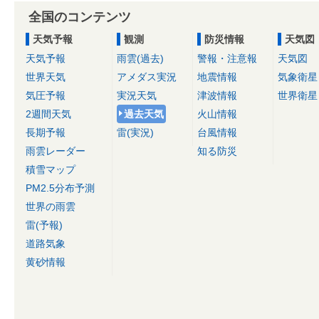
全国のコンテンツ
天気予報
観測
防災情報
天気図
天気予報
雨雲(過去)
警報・注意報
天気図
世界天気
アメダス実況
地震情報
気象衛星
気圧予報
実況天気
津波情報
世界衛星
2週間天気
過去天気
火山情報
長期予報
雷(実況)
台風情報
雨雲レーダー
知る防災
積雪マップ
PM2.5分布予測
世界の雨雲
雷(予報)
道路気象
黄砂情報