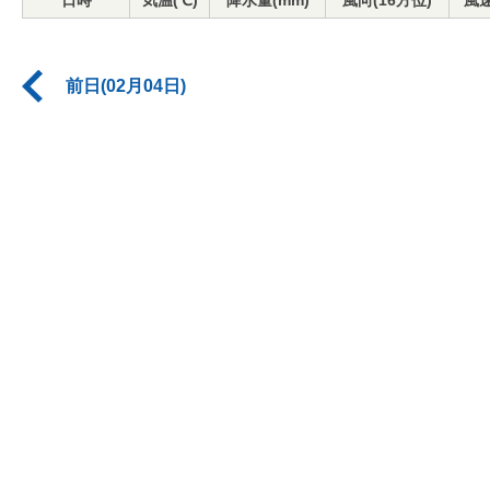
日時
気温(℃)
降水量(mm)
風向(16方位)
風速
前日(02月04日)