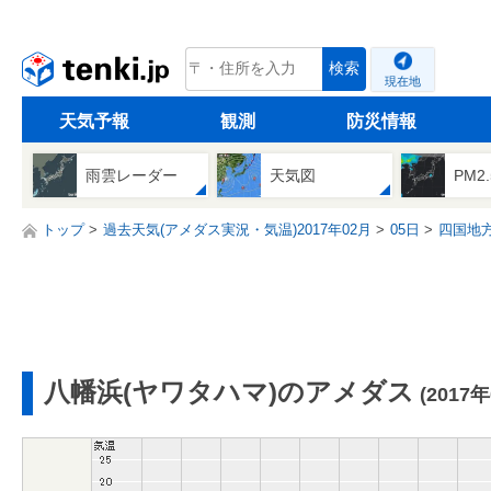
tenki.jp
検索
現在地
天気予報
観測
防災情報
雨雲レーダー
天気図
PM2
トップ
過去天気(アメダス実況・気温)2017年02月
05日
四国地
八幡浜(ヤワタハマ)のアメダス
(2017