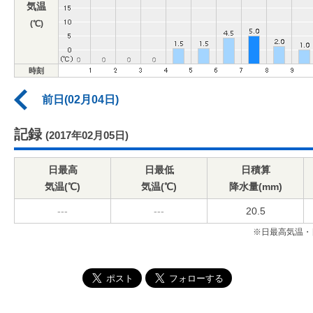
気温
(℃)
時刻
前日(02月04日)
記録
(2017年02月05日)
日最高
日最低
日積算
気温(℃)
気温(℃)
降水量(mm)
---
---
20.5
※日最高気温・