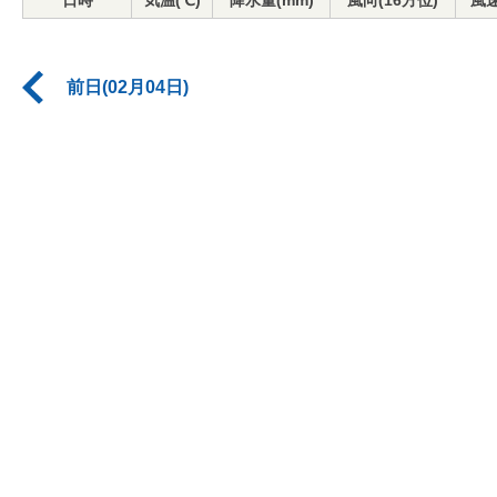
日時
気温(℃)
降水量(mm)
風向(16方位)
風速
前日(02月04日)