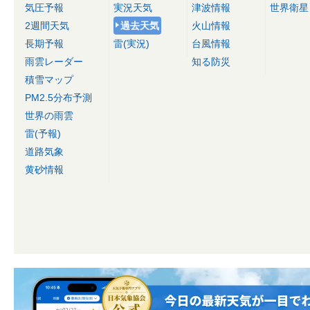
気圧予報
実況天気
津波情報
世界衛星
2週間天気
過去天気
火山情報
長期予報
雷(実況)
台風情報
雨雲レーダー
知る防災
積雪マップ
PM2.5分布予測
世界の雨雲
雷(予報)
道路気象
黄砂情報