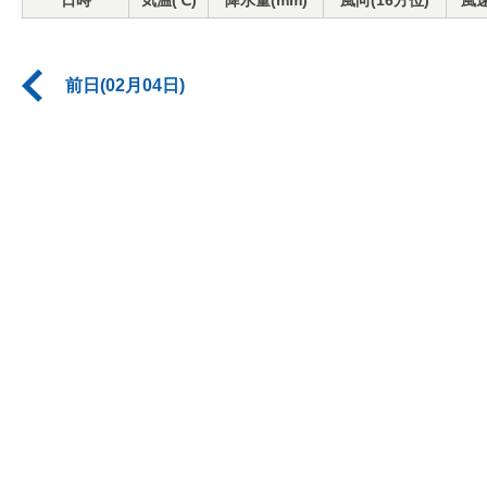
日時
気温(℃)
降水量(mm)
風向(16方位)
風速
前日(02月04日)