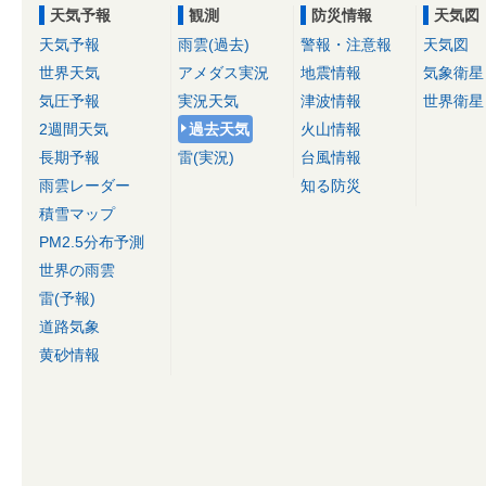
天気予報
観測
防災情報
天気図
天気予報
雨雲(過去)
警報・注意報
天気図
世界天気
アメダス実況
地震情報
気象衛星
気圧予報
実況天気
津波情報
世界衛星
2週間天気
過去天気
火山情報
長期予報
雷(実況)
台風情報
雨雲レーダー
知る防災
積雪マップ
PM2.5分布予測
世界の雨雲
雷(予報)
道路気象
黄砂情報