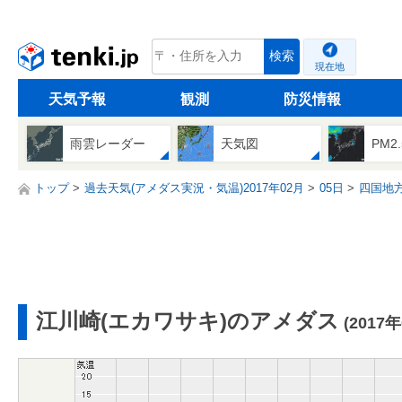
tenki.jp
検索
現在地
天気予報
観測
防災情報
雨雲レーダー
天気図
PM2
トップ
過去天気(アメダス実況・気温)2017年02月
05日
四国地
江川崎(エカワサキ)のアメダス
(2017