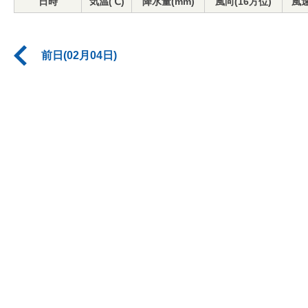
日時
気温(℃)
降水量(mm)
風向(16方位)
風速
前日(02月04日)