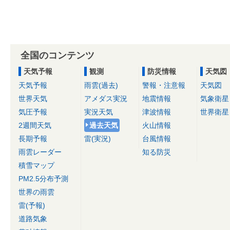
全国のコンテンツ
天気予報
観測
防災情報
天気図
天気予報
雨雲(過去)
警報・注意報
天気図
世界天気
アメダス実況
地震情報
気象衛星
気圧予報
実況天気
津波情報
世界衛星
2週間天気
過去天気
火山情報
長期予報
雷(実況)
台風情報
雨雲レーダー
知る防災
積雪マップ
PM2.5分布予測
世界の雨雲
雷(予報)
道路気象