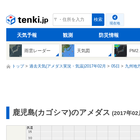
tenki.jp
検索
現在地
天気予報
観測
防災情報
雨雲レーダー
天気図
PM2
トップ
過去天気(アメダス実況・気温)2017年02月
05日
九州地
鹿児島(カゴシマ)のアメダス
(2017年02