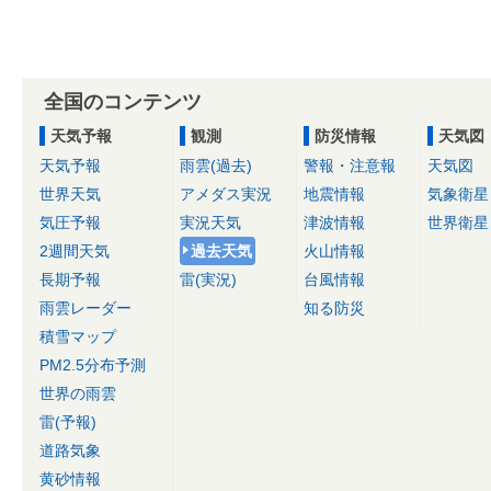
全国のコンテンツ
天気予報
観測
防災情報
天気図
天気予報
雨雲(過去)
警報・注意報
天気図
世界天気
アメダス実況
地震情報
気象衛星
気圧予報
実況天気
津波情報
世界衛星
2週間天気
過去天気
火山情報
長期予報
雷(実況)
台風情報
雨雲レーダー
知る防災
積雪マップ
PM2.5分布予測
世界の雨雲
雷(予報)
道路気象
黄砂情報