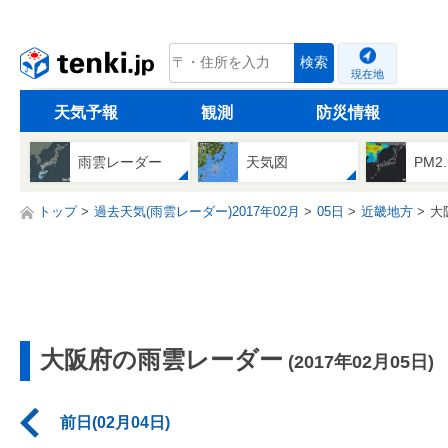
tenki.jp
検索
現在地
天気予報
観測
防災情報
雨雲レーダー
天気図
PM2
トップ
過去天気(雨雲レーダー)2017年02月
05日
近畿地方
大
大阪府の雨雲レーダー
(2017年02月05日)
前日(02月04日)