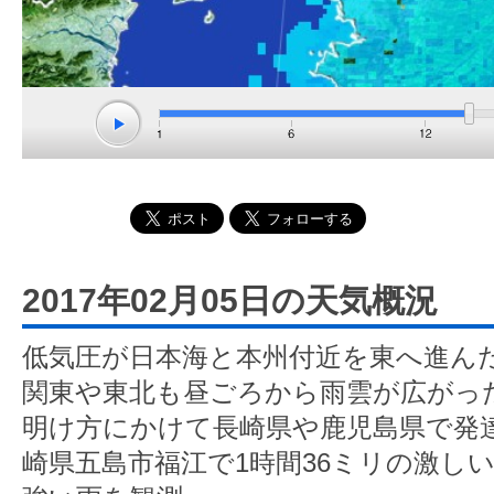
2017年02月05日の天気概況
低気圧が日本海と本州付近を東へ進ん
関東や東北も昼ごろから雨雲が広がっ
明け方にかけて長崎県や鹿児島県で発
崎県五島市福江で1時間36ミリの激し