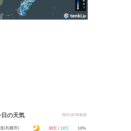
今日の天気
06日19:00発表
道(札幌市)
30℃
/
18℃
10%