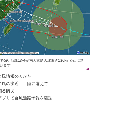
で強い台風13号が南大東島の北東約120kmを西に進
います
台風情報のみかた
台風の接近、上陸に備えて
知る防災
アプリで台風進路予報を確認