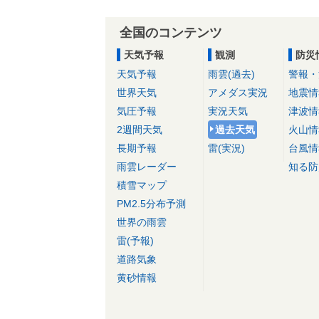
全国のコンテンツ
天気予報
観測
防災
天気予報
雨雲(過去)
警報・
世界天気
アメダス実況
地震情
気圧予報
実況天気
津波情
2週間天気
過去天気
火山情
長期予報
雷(実況)
台風情
雨雲レーダー
知る防
積雪マップ
PM2.5分布予測
世界の雨雲
雷(予報)
道路気象
黄砂情報