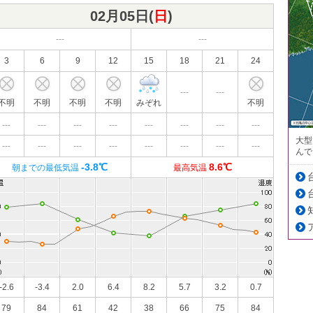
02月05日(
日
)
---
---
3
6
9
12
15
18
21
24
---
---
不明
不明
不明
不明
みぞれ
不明
---
---
---
---
---
---
---
---
大型
---
---
---
---
---
---
---
---
んで
-3.8℃
8.6℃
朝までの最低気温
最高気温
-2.6
-3.4
2.0
6.4
8.2
5.7
3.2
0.7
79
84
61
42
38
66
75
84