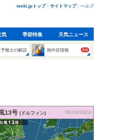
tenki.jpトップ
｜
サイトマップ
｜
ヘルプ
天気
季節特集
天気ニュース
象予報士の解説
熱中症情報
注目
風13号
(ドルフィン)
06日18:00現在