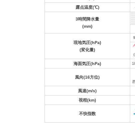
露点温度(℃)
3時間降水量
(mm)
9
現地気圧(hPa)
(変化量)
(
海面気圧(hPa)
1
風向(16方位)
風速(m/s)
視程(km)
不快指数