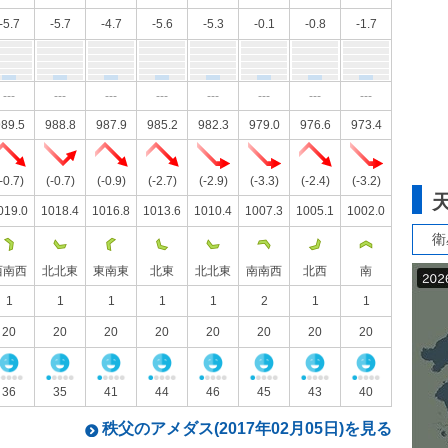
-5.7
-5.7
-4.7
-5.6
-5.3
-0.1
-0.8
-1.7
---
---
---
---
---
---
---
---
89.5
988.8
987.9
985.2
982.3
979.0
976.6
973.4
-0.7)
(-0.7)
(-0.9)
(-2.7)
(-2.9)
(-3.3)
(-2.4)
(-3.2)
019.0
1018.4
1016.8
1013.6
1010.4
1007.3
1005.1
1002.0
衛
西南西
北北東
東南東
北東
北北東
南南西
北西
南
1
1
1
1
1
2
1
1
20
20
20
20
20
20
20
20
36
35
41
44
46
45
43
40
秩父のアメダス(2017年02月05日)を見る