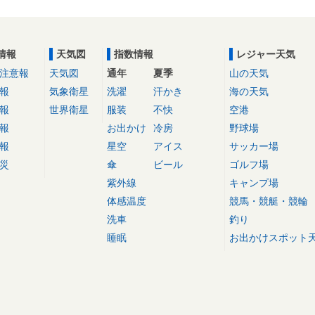
情報
天気図
指数情報
レジャー天気
注意報
天気図
通年
夏季
山の天気
報
気象衛星
洗濯
汗かき
海の天気
報
世界衛星
服装
不快
空港
報
お出かけ
冷房
野球場
報
星空
アイス
サッカー場
災
傘
ビール
ゴルフ場
紫外線
キャンプ場
体感温度
競馬・競艇・競輪
洗車
釣り
睡眠
お出かけスポット