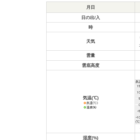
月日
日の出/入
時
天気
雲量
雲底高度
気温(℃)
湿度(%)