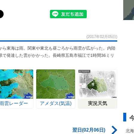
(2017年02月05日)
から東海は雨。関東や東北も昼ごろから雨雲が広がった。内陸
県で発達した雲がかかった。長崎県五島市福江で1時間36ミリ
雨雲レーダー
アメダス(気温)
実況天気
翌日(02月06日)
北海