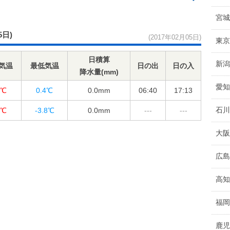
宮城
5日)
(2017年02月05日)
東京
日積算
新潟
気温
最低気温
日の出
日の入
降水量(mm)
愛知
2℃
0.4℃
0.0
mm
06:40
17:13
石川
6℃
-3.8℃
0.0
mm
---
---
大阪
広島
高知
福岡
鹿児