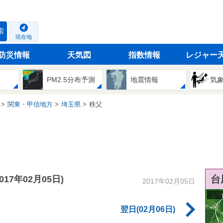
索
現在地
防災情報
天気図
指数情報
レジャー
PM2.5分布予測
地震情報
気
関東・甲信地方
埼玉県
秩父
台
2017年02月05日)
2017年02月05日
翌日(02月06日)