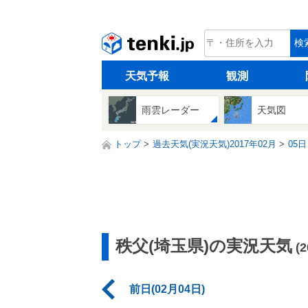
tenki.jp
検
天気予報
観測
雨雲レーダー
天気図
トップ
過去天気(実況天気)2017年02月
05日
秩父(埼玉県)の実況天気
(
前日(02月04日)