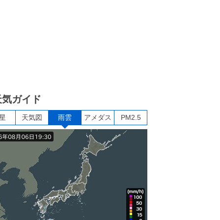
天気ガイド
星
天気図
雨雲
アメダス
PM2.5