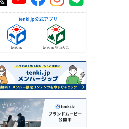
tenki.jp公式アプリ
tenki.jp
tenki.jp 登山天気