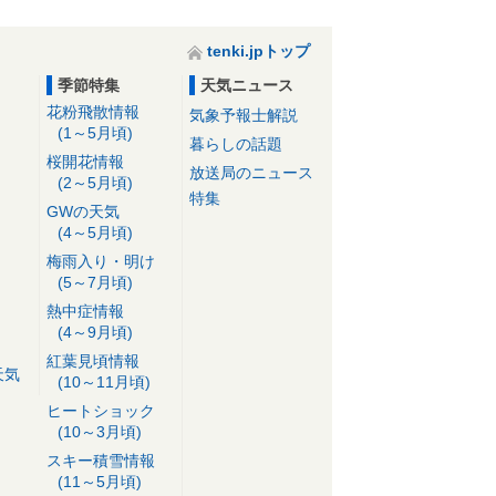
tenki.jpトップ
季節特集
天気ニュース
花粉飛散情報
気象予報士解説
(1～5月頃)
暮らしの話題
桜開花情報
放送局のニュース
(2～5月頃)
特集
GWの天気
(4～5月頃)
梅雨入り・明け
(5～7月頃)
熱中症情報
(4～9月頃)
紅葉見頃情報
天気
(10～11月頃)
ヒートショック
(10～3月頃)
スキー積雪情報
(11～5月頃)