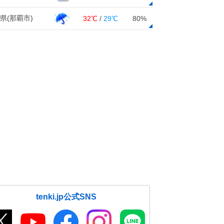
県(那覇市)
32℃
/
29℃
80%
tenki.jp公式SNS