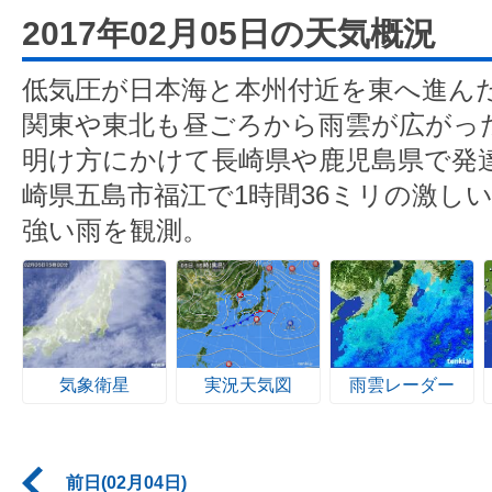
2017年02月05日の天気概況
低気圧が日本海と本州付近を東へ進ん
関東や東北も昼ごろから雨雲が広がっ
明け方にかけて長崎県や鹿児島県で発
崎県五島市福江で1時間36ミリの激し
強い雨を観測。
気象衛星
実況天気図
雨雲レーダー
前日(02月04日)