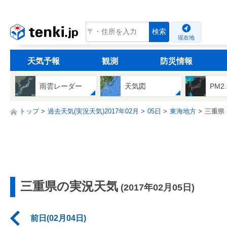
tenki.jp
検索
現在地
天気予報
観測
防災情報
雨雲レーダー
天気図
PM2
トップ
過去天気(実況天気)2017年02月
05日
東海地方
三重県
三重県の実況天気
(2017年02月05日)
前日(02月04日)