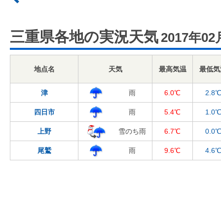
三重県各地の実況天気
2017年02
地点名
天気
最高気温
最低気
津
雨
6.0℃
2.8
四日市
雨
5.4℃
1.0
上野
雪のち雨
6.7℃
0.0
尾鷲
雨
9.6℃
4.6