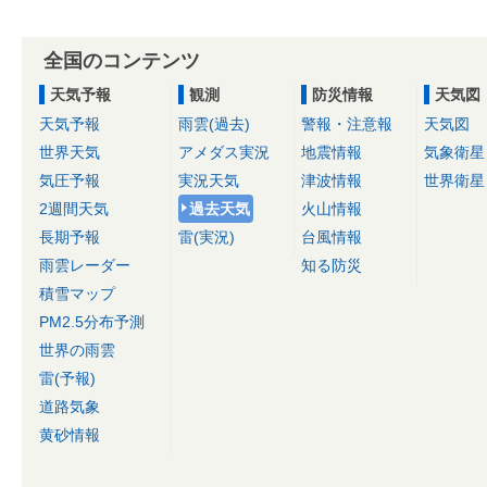
全国のコンテンツ
天気予報
観測
防災情報
天気図
天気予報
雨雲(過去)
警報・注意報
天気図
世界天気
アメダス実況
地震情報
気象衛星
気圧予報
実況天気
津波情報
世界衛星
2週間天気
過去天気
火山情報
長期予報
雷(実況)
台風情報
雨雲レーダー
知る防災
積雪マップ
PM2.5分布予測
世界の雨雲
雷(予報)
道路気象
黄砂情報