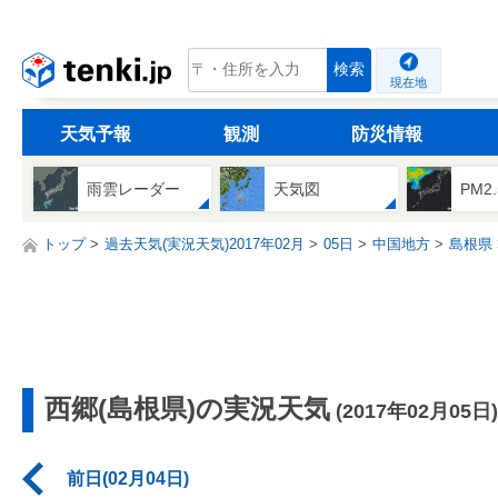
tenki.jp
検索
現在地
天気予報
観測
防災情報
雨雲レーダー
天気図
PM2
トップ
過去天気(実況天気)2017年02月
05日
中国地方
島根県
西郷(島根県)の実況天気
(2017年02月05日)
前日(02月04日)