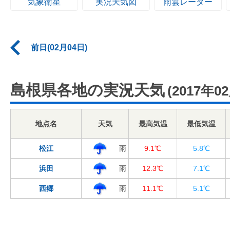
気象衛星
実況天気図
雨雲レーダー
前日(02月04日)
島根県各地の実況天気
(2017年0
地点名
天気
最高気温
最低気温
松江
雨
9.1℃
5.8℃
浜田
雨
12.3℃
7.1℃
西郷
雨
11.1℃
5.1℃