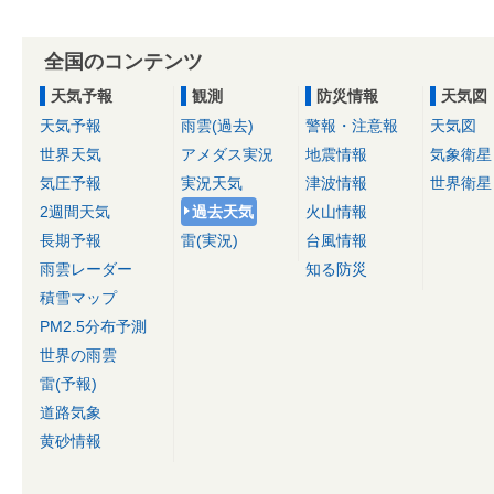
全国のコンテンツ
天気予報
観測
防災情報
天気図
天気予報
雨雲(過去)
警報・注意報
天気図
世界天気
アメダス実況
地震情報
気象衛星
気圧予報
実況天気
津波情報
世界衛星
2週間天気
過去天気
火山情報
長期予報
雷(実況)
台風情報
雨雲レーダー
知る防災
積雪マップ
PM2.5分布予測
世界の雨雲
雷(予報)
道路気象
黄砂情報