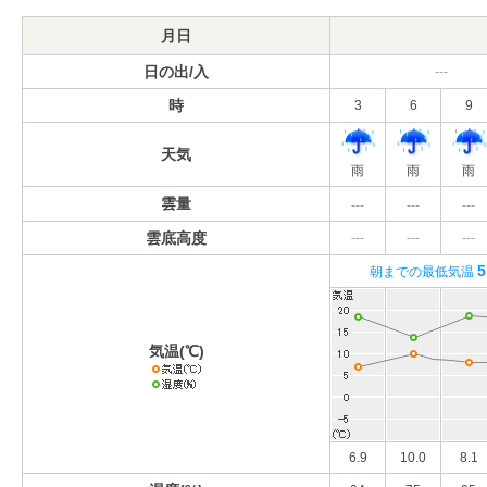
月日
日の出/入
---
時
3
6
9
天気
雨
雨
雨
雲量
---
---
---
雲底高度
---
---
---
5
朝までの最低気温
気温(℃)
6.9
10.0
8.1