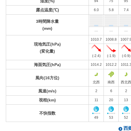
湿度(%)
94
75
95
露点温度(℃)
6.0
5.8
7.4
3時間降水量
(mm)
---
---
---
1010.7
1008.8
1007.
現地気圧(hPa)
(変化量)
(-2.4)
(-1.9)
(-0.9)
海面気圧(hPa)
1014.2
1012.2
1011.
風向(16方位)
北西
南西
西北
風速(m/s)
2
6
2
視程(km)
11
20
13
不快指数
49
53
52
西郷