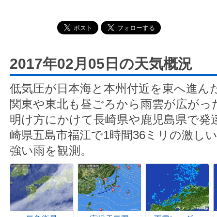
2017年02月05日の天気概況
低気圧が日本海と本州付近を東へ進ん
関東や東北も昼ごろから雨雲が広がっ
明け方にかけて長崎県や鹿児島県で発
崎県五島市福江で1時間36ミリの激し
強い雨を観測。