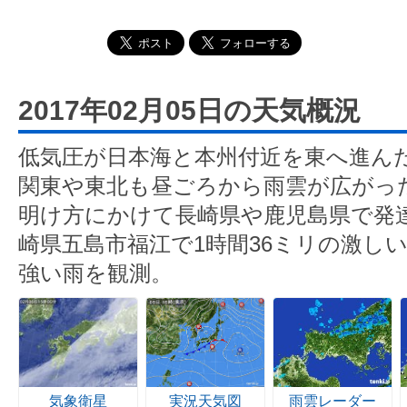
2017年02月05日の天気概況
低気圧が日本海と本州付近を東へ進ん
関東や東北も昼ごろから雨雲が広がっ
明け方にかけて長崎県や鹿児島県で発
崎県五島市福江で1時間36ミリの激し
強い雨を観測。
気象衛星
実況天気図
雨雲レーダー