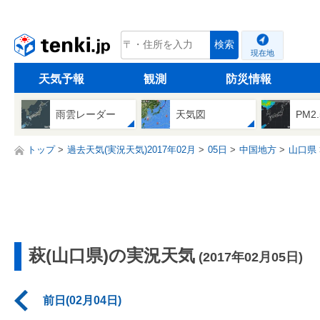
tenki.jp
検索
現在地
天気予報
観測
防災情報
雨雲レーダー
天気図
PM2
トップ
過去天気(実況天気)2017年02月
05日
中国地方
山口県
萩(山口県)の実況天気
(2017年02月05日)
前日(02月04日)