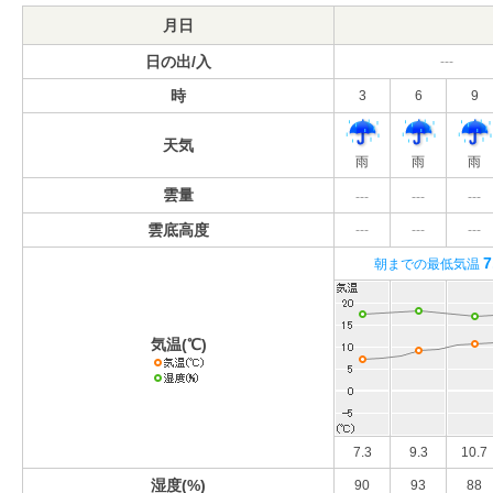
月日
日の出/入
---
時
3
6
9
天気
雨
雨
雨
雲量
---
---
---
雲底高度
---
---
---
7
朝までの最低気温
気温(℃)
7.3
9.3
10.7
湿度(%)
90
93
88