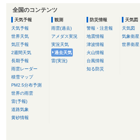
全国のコンテンツ
天気予報
観測
防災情報
天気図
天気予報
雨雲(過去)
警報・注意報
天気図
世界天気
アメダス実況
地震情報
気象衛星
気圧予報
実況天気
津波情報
世界衛星
2週間天気
過去天気
火山情報
長期予報
雷(実況)
台風情報
雨雲レーダー
知る防災
積雪マップ
PM2.5分布予測
世界の雨雲
雷(予報)
道路気象
黄砂情報