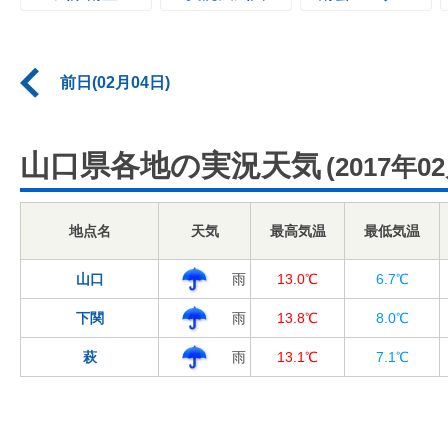
前日(02月04日)
山口県各地の実況天気
(2017年0
地点名
天気
最高気温
最低気温
山口
雨
13.0℃
6.7℃
下関
雨
13.8℃
8.0℃
萩
雨
13.1℃
7.1℃