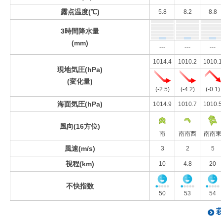
露点温度(℃)
5.8
8.2
8.8
3時間降水量
(mm)
---
---
---
1014.4
1010.2
1010.
現地気圧(hPa)
(変化量)
(-2.5)
(-4.2)
(-0.1)
海面気圧(hPa)
1014.9
1010.7
1010.
風向(16方位)
南
南南西
南南
風速(m/s)
3
2
5
視程(km)
10
4.8
20
不快指数
50
53
54