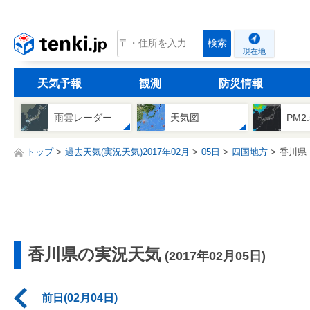
tenki.jp
検索
現在地
天気予報
観測
防災情報
雨雲レーダー
天気図
PM2
トップ
過去天気(実況天気)2017年02月
05日
四国地方
香川県
香川県の実況天気
(2017年02月05日)
前日(02月04日)