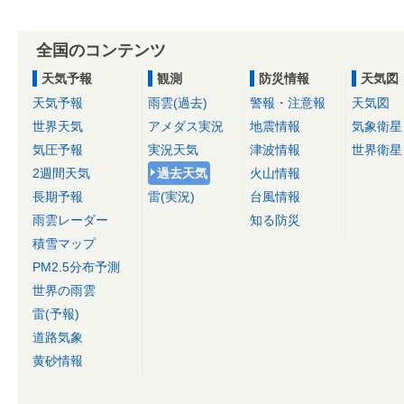
全国のコンテンツ
天気予報
観測
防災情報
天気図
天気予報
雨雲(過去)
警報・注意報
天気図
世界天気
アメダス実況
地震情報
気象衛星
気圧予報
実況天気
津波情報
世界衛星
2週間天気
過去天気
火山情報
長期予報
雷(実況)
台風情報
雨雲レーダー
知る防災
積雪マップ
PM2.5分布予測
世界の雨雲
雷(予報)
道路気象
黄砂情報