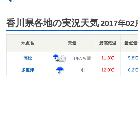
香川県各地の実況天気
2017年02
地点名
天気
最高気温
最低気
高松
雨のち曇
11.8℃
5.8
多度津
雨
12.0℃
6.2