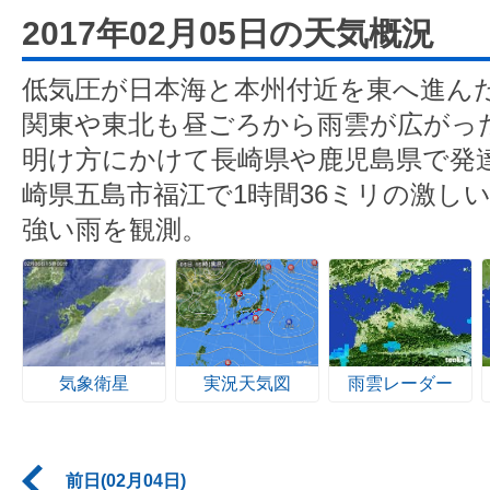
2017年02月05日の天気概況
低気圧が日本海と本州付近を東へ進ん
関東や東北も昼ごろから雨雲が広がっ
明け方にかけて長崎県や鹿児島県で発
崎県五島市福江で1時間36ミリの激し
強い雨を観測。
気象衛星
実況天気図
雨雲レーダー
前日(02月04日)