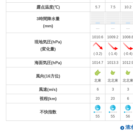
露点温度(℃)
5.7
7.5
10.2
3時間降水量
(mm)
---
---
---
1010.6
1009.2
1008.
現地気圧(hPa)
(変化量)
(-3.2)
(-1.4)
(-0.4)
海面気圧(hPa)
1014.7
1013.3
1012.
風向(16方位)
北東
北北東
北北
風速(m/s)
6
3
3
視程(km)
20
20
6
不快指数
55
55
56
清水