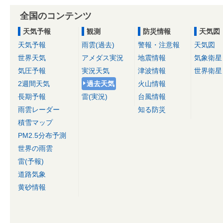
全国のコンテンツ
天気予報
観測
防災情報
天気図
天気予報
雨雲(過去)
警報・注意報
天気図
世界天気
アメダス実況
地震情報
気象衛星
気圧予報
実況天気
津波情報
世界衛星
2週間天気
過去天気
火山情報
長期予報
雷(実況)
台風情報
雨雲レーダー
知る防災
積雪マップ
PM2.5分布予測
世界の雨雲
雷(予報)
道路気象
黄砂情報