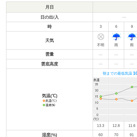
月日
日の出/入
---
時
3
6
9
天気
不明
雨
雨
雲量
---
---
---
雲底高度
---
---
---
1
朝までの最低気温
気温(℃)
13.3
12.8
11.6
湿度(%)
60
70
91