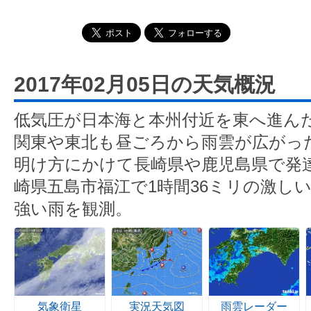
2017年02月05日の天気概況
低気圧が日本海と本州付近を東へ進ん
関東や東北も昼ごろから雨雲が広がっ
明け方にかけて長崎県や鹿児島県で発
崎県五島市福江で1時間36ミリの激し
強い雨を観測。
気象衛星
実況天気図
雨雲レーダー