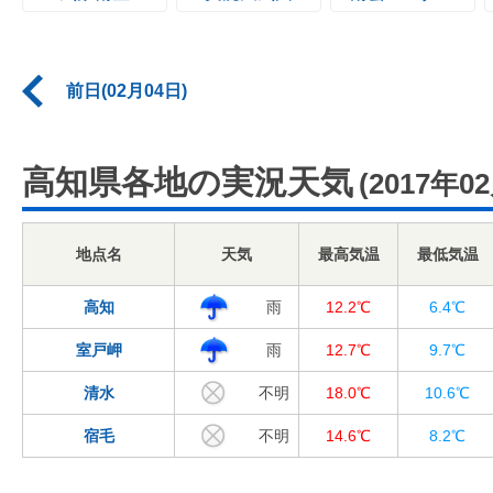
前日(02月04日)
高知県各地の実況天気
(2017年0
地点名
天気
最高気温
最低気温
高知
雨
12.2℃
6.4℃
室戸岬
雨
12.7℃
9.7℃
清水
不明
18.0℃
10.6℃
宿毛
不明
14.6℃
8.2℃