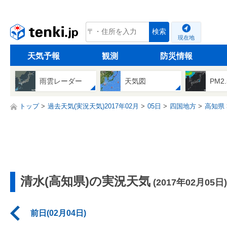
tenki.jp
検索
現在地
天気予報
観測
防災情報
雨雲レーダー
天気図
PM2
トップ
過去天気(実況天気)2017年02月
05日
四国地方
高知県
清水(高知県)の実況天気
(2017年02月05日)
前日(02月04日)