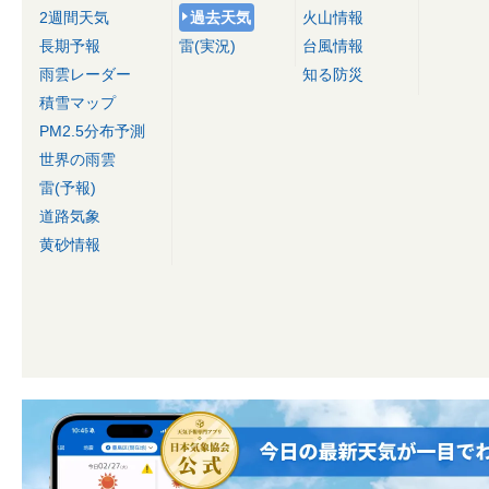
2週間天気
過去天気
火山情報
長期予報
雷(実況)
台風情報
雨雲レーダー
知る防災
積雪マップ
PM2.5分布予測
世界の雨雲
雷(予報)
道路気象
黄砂情報