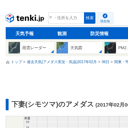
tenki.jp
検索
現在地
天気予報
観測
防災情報
雨雲レーダー
天気図
PM2
トップ
過去天気(アメダス実況・気温)2017年02月
06日
関東・
下妻(シモツマ)のアメダス
(2017年02月0