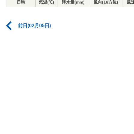
日時
気温(℃)
降水量(mm)
風向(16方位)
風速
前日(02月05日)