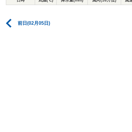
日時
気温(℃)
降水量(mm)
風向(16方位)
風速
前日(02月05日)