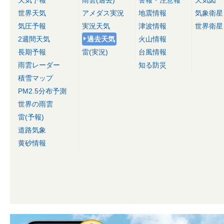
天気予報
雨雲(過去)
警報・注意報
天気図
世界天気
アメダス実況
地震情報
気象衛星
気圧予報
実況天気
津波情報
世界衛星
2週間天気
過去天気
火山情報
長期予報
雷(実況)
台風情報
雨雲レーダー
知る防災
積雪マップ
PM2.5分布予測
世界の雨雲
雷(予報)
道路気象
黄砂情報