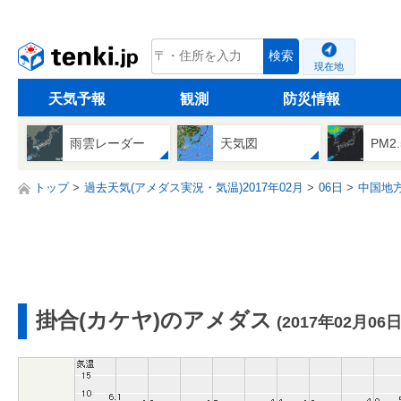
tenki.jp
検索
現在地
天気予報
観測
防災情報
雨雲レーダー
天気図
PM2
トップ
過去天気(アメダス実況・気温)2017年02月
06日
中国地
掛合(カケヤ)のアメダス
(2017年02月06日