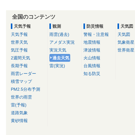
全国のコンテンツ
天気予報
観測
防災情報
天気図
天気予報
雨雲(過去)
警報・注意報
天気図
世界天気
アメダス実況
地震情報
気象衛星
気圧予報
実況天気
津波情報
世界衛星
2週間天気
過去天気
火山情報
長期予報
雷(実況)
台風情報
雨雲レーダー
知る防災
積雪マップ
PM2.5分布予測
世界の雨雲
雷(予報)
道路気象
黄砂情報