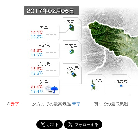
※
赤字
・・・夕方までの最高気温
青字
・・・朝までの最低気温