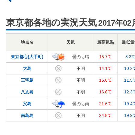
東京都各地の実況天気
2017年02
地点名
天気
最高気温
最低気
東京都心(大手町)
曇のち晴
15.7℃
3.3
大島
不明
14.1℃
10.2
三宅島
不明
15.6℃
11.5
八丈島
不明
16.6℃
12.3
父島
曇のち雨
21.6℃
19.4
南鳥島
不明
24.5℃
19.9