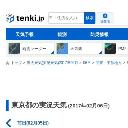
tenki.jp
検索
現在地
天気予報
観測
防災情報
雨雲レーダー
天気図
PM2
トップ
過去天気(実況天気)2017年02月
06日
関東・甲信地方
東京都の実況天気
(2017年02月06日)
前日(02月05日)