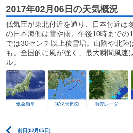
2017年02月06日の天気概況
低気圧が東北付近を通り、日本付近は
の日本海側は雪や雨。午後10時までの
では30センチ以上積雪増。山陰や北陸
も。全国的に風が強く、最大瞬間風速は
ル。
気象衛星
実況天気図
雨雲レーダー
前日(02月05日)