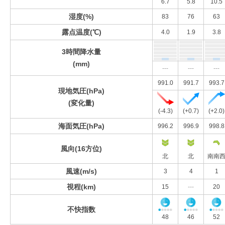
6.7
5.8
10.5
湿度(%)
83
76
63
露点温度(℃)
4.0
1.9
3.8
3時間降水量
(mm)
---
---
---
991.0
991.7
993.7
現地気圧(hPa)
(変化量)
(-4.3)
(+0.7)
(+2.0)
海面気圧(hPa)
996.2
996.9
998.8
風向(16方位)
北
北
南南
風速(m/s)
3
4
1
視程(km)
15
---
20
不快指数
48
46
52