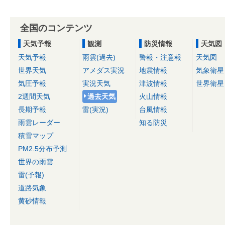
全国のコンテンツ
天気予報
観測
防災情報
天気図
天気予報
雨雲(過去)
警報・注意報
天気図
世界天気
アメダス実況
地震情報
気象衛星
気圧予報
実況天気
津波情報
世界衛星
2週間天気
過去天気
火山情報
長期予報
雷(実況)
台風情報
雨雲レーダー
知る防災
積雪マップ
PM2.5分布予測
世界の雨雲
雷(予報)
道路気象
黄砂情報