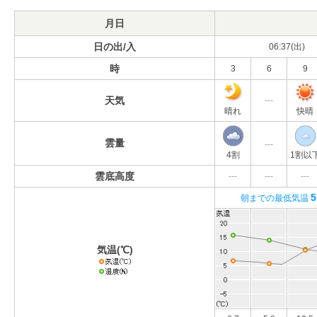
月日
日の出/入
06:37(出)
時
3
6
9
天気
---
晴れ
快晴
雲量
---
4割
1割以
雲底高度
---
---
---
5
朝までの最低気温
気温(℃)