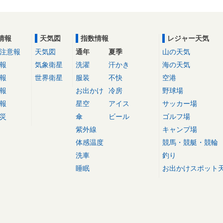
情報
天気図
指数情報
レジャー天気
注意報
天気図
通年
夏季
山の天気
報
気象衛星
洗濯
汗かき
海の天気
報
世界衛星
服装
不快
空港
報
お出かけ
冷房
野球場
報
星空
アイス
サッカー場
災
傘
ビール
ゴルフ場
紫外線
キャンプ場
体感温度
競馬・競艇・競輪
洗車
釣り
睡眠
お出かけスポット