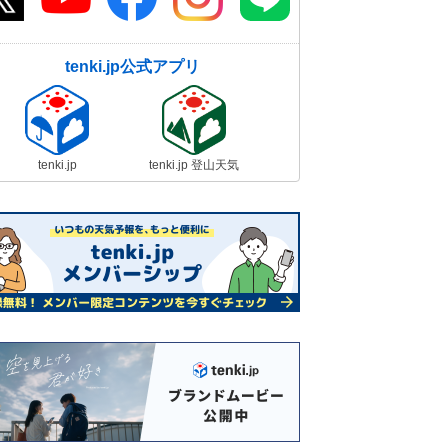
tenki.jp公式アプリ
tenki.jp
tenki.jp 登山天気