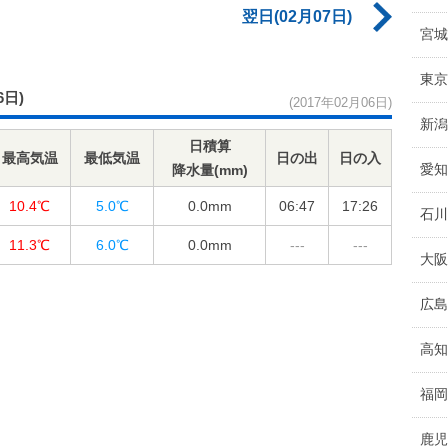
翌日(02月07日)
宮城
東京
6日)
(2017年02月06日)
新潟
日積算
最高気温
最低気温
日の出
日の入
愛知
降水量(mm)
10.4℃
5.0℃
0.0
mm
06:47
17:26
石川
11.3℃
6.0℃
0.0
mm
---
---
大阪
広島
高知
福岡
鹿児