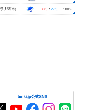
県(那覇市)
30℃
/
27℃
100%
tenki.jp公式SNS