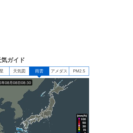
天気ガイド
星
天気図
雨雲
アメダス
PM2.5