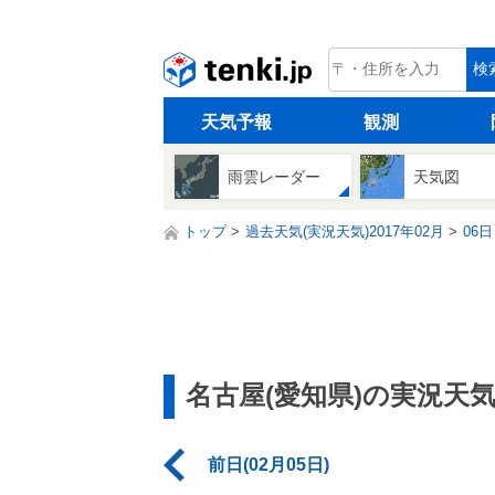
tenki.jp
検
天気予報
観測
雨雲レーダー
天気図
トップ
過去天気(実況天気)2017年02月
06日
名古屋(愛知県)の実況天
前日(02月05日)