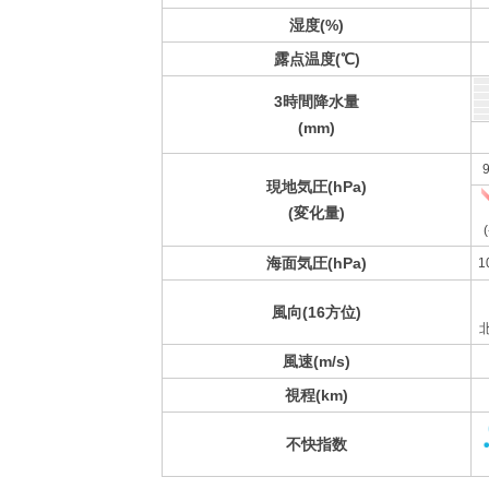
湿度(%)
露点温度(℃)
3時間降水量
(mm)
9
現地気圧(hPa)
(変化量)
(
海面気圧(hPa)
1
風向(16方位)
風速(m/s)
視程(km)
不快指数