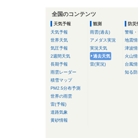
全国のコンテンツ
天気予報
観測
防災
天気予報
雨雲(過去)
警報・
世界天気
アメダス実況
地震情
気圧予報
実況天気
津波情
2週間天気
過去天気
火山情
長期予報
雷(実況)
台風情
雨雲レーダー
知る防
積雪マップ
PM2.5分布予測
世界の雨雲
雷(予報)
道路気象
黄砂情報