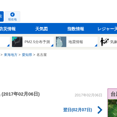
索
現在地
防災情報
天気図
指数情報
レジャー
PM2.5分布予測
地震情報
気
東海地方
愛知県
名古屋
気
台
(2017年02月06日)
2017年02月06日
翌日(02月07日)