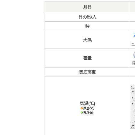
月日
日の出/入
時
天気
に
雲量
雲底高度
気温(℃)