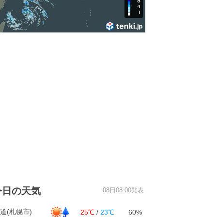
今日の天気
08日08:00発表
道(札幌市)
25℃
/
23℃
60%