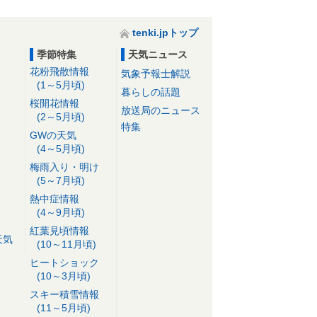
tenki.jpトップ
季節特集
天気ニュース
花粉飛散情報
気象予報士解説
(1～5月頃)
暮らしの話題
桜開花情報
放送局のニュース
(2～5月頃)
特集
GWの天気
(4～5月頃)
梅雨入り・明け
(5～7月頃)
熱中症情報
(4～9月頃)
紅葉見頃情報
天気
(10～11月頃)
ヒートショック
(10～3月頃)
スキー積雪情報
(11～5月頃)