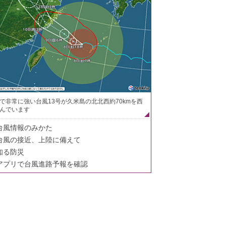
で非常に強い台風13号が久米島の北北西約70kmを西
んでいます
台風情報のみかた
台風の接近、上陸に備えて
知る防災
アプリで台風進路予報を確認