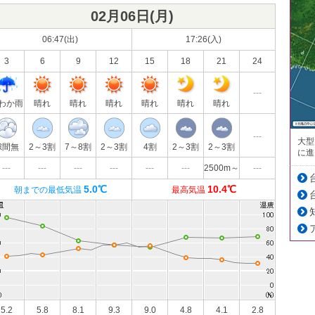
02月06日(
月
)
06:47(出)
17:26(入)
3
6
9
12
15
18
21
24
---
わか雨
晴れ
晴れ
晴れ
晴れ
晴れ
晴れ
---
大型
隙間無
2～3割
7～8割
2～3割
4割
2～3割
2～3割
に進
---
---
---
---
---
---
2500m～
---
5.0℃
10.4℃
朝までの最低気温
最高気温
5.2
5.8
8.1
9.3
9.0
4.8
4.1
2.8