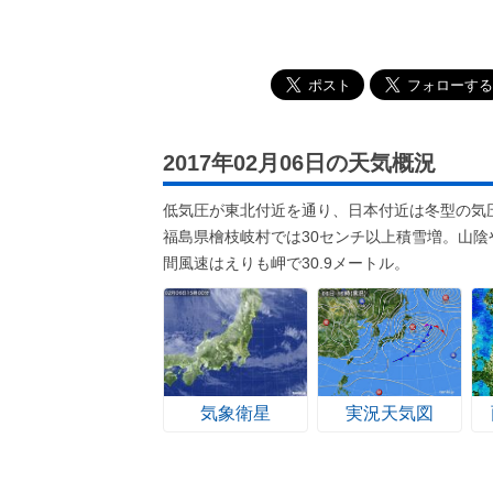
2017年02月06日の天気概況
低気圧が東北付近を通り、日本付近は冬型の気圧
福島県檜枝岐村では30センチ以上積雪増。山
間風速はえりも岬で30.9メートル。
気象衛星
実況天気図