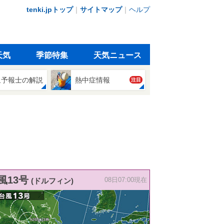
tenki.jpトップ
｜
サイトマップ
｜
ヘルプ
天気
季節特集
天気ニュース
象予報士の解説
熱中症情報
注目
風13号
(ドルフィン)
08日07:00現在