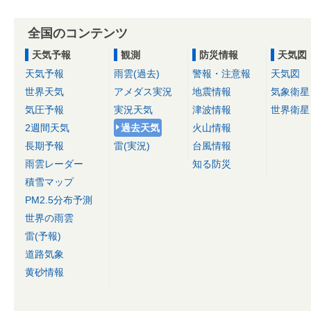
全国のコンテンツ
天気予報
観測
防災情報
天気図
天気予報
雨雲(過去)
警報・注意報
天気図
世界天気
アメダス実況
地震情報
気象衛星
気圧予報
実況天気
津波情報
世界衛星
2週間天気
過去天気
火山情報
長期予報
雷(実況)
台風情報
雨雲レーダー
知る防災
積雪マップ
PM2.5分布予測
世界の雨雲
雷(予報)
道路気象
黄砂情報