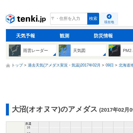
tenki.jp
検索
現在地
天気予報
観測
防災情報
雨雲レーダー
天気図
PM2
トップ
過去天気(アメダス実況・気温)2017年02月
09日
北海道
大沼(オオヌマ)のアメダス
(2017年02月0