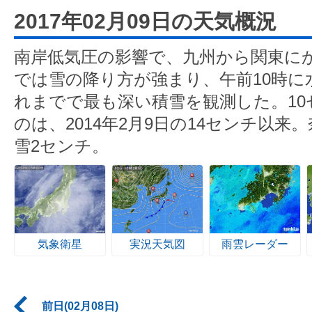
2017年02月09日の天気概況
南岸低気圧の影響で、九州から関東に
では雪の降り方が強まり、午前10時に
れまでで最も深い積雪を観測した。1
のは、2014年2月9日の14センチ以
雪2センチ。
気象衛星
実況天気図
雨雲レーダー
前日(02月08日)