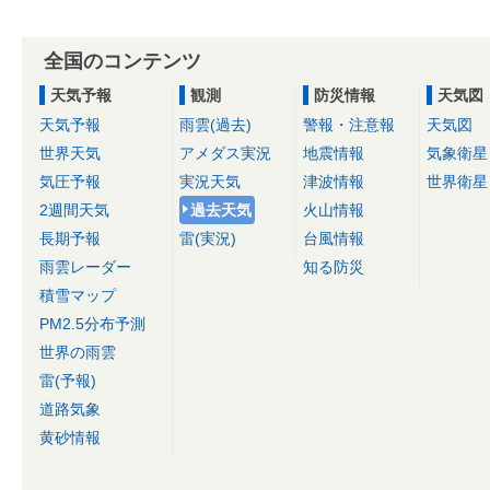
全国のコンテンツ
天気予報
観測
防災情報
天気図
天気予報
雨雲(過去)
警報・注意報
天気図
世界天気
アメダス実況
地震情報
気象衛星
気圧予報
実況天気
津波情報
世界衛星
2週間天気
過去天気
火山情報
長期予報
雷(実況)
台風情報
雨雲レーダー
知る防災
積雪マップ
PM2.5分布予測
世界の雨雲
雷(予報)
道路気象
黄砂情報