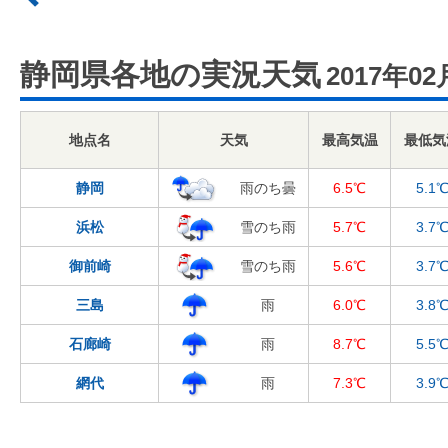
静岡県各地の実況天気
2017年02
地点名
天気
最高気温
最低気
静岡
雨のち曇
6.5℃
5.1
浜松
雪のち雨
5.7℃
3.7
御前崎
雪のち雨
5.6℃
3.7
三島
雨
6.0℃
3.8
石廊崎
雨
8.7℃
5.5
網代
雨
7.3℃
3.9