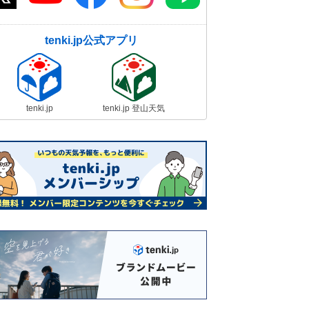
tenki.jp公式アプリ
tenki.jp
tenki.jp 登山天気