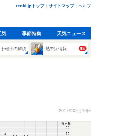
tenki.jpトップ
｜
サイトマップ
｜
ヘルプ
天気
季節特集
天気ニュース
象予報士の解説
熱中症情報
注目
2017年02月10日