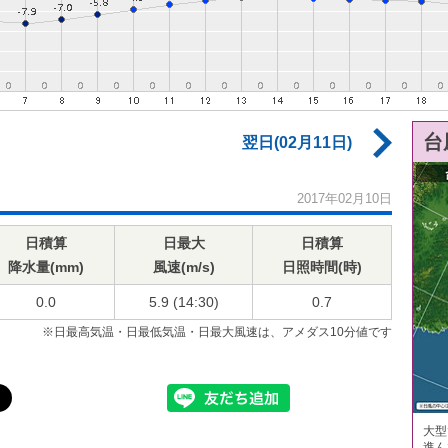
台
翌日(02月11日)
2017年02月10日
日積算
日最大
日積算
降水量(mm)
風速(m/s)
日照時間(時)
0.0
5.9 (14:30)
0.7
※日最高気温・日最低気温・日最大風速は、アメダス10分値です
大型
進ん