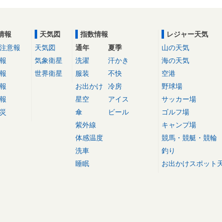
情報
天気図
指数情報
レジャー天気
注意報
天気図
通年
夏季
山の天気
報
気象衛星
洗濯
汗かき
海の天気
報
世界衛星
服装
不快
空港
報
お出かけ
冷房
野球場
報
星空
アイス
サッカー場
災
傘
ビール
ゴルフ場
紫外線
キャンプ場
体感温度
競馬・競艇・競輪
洗車
釣り
睡眠
お出かけスポット