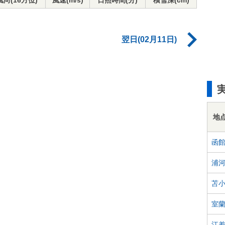
風向(16方位)
風速(m/s)
日照時間(分)
積雪深(cm)
翌日(02月11日)
地
函
浦
苫
室
江