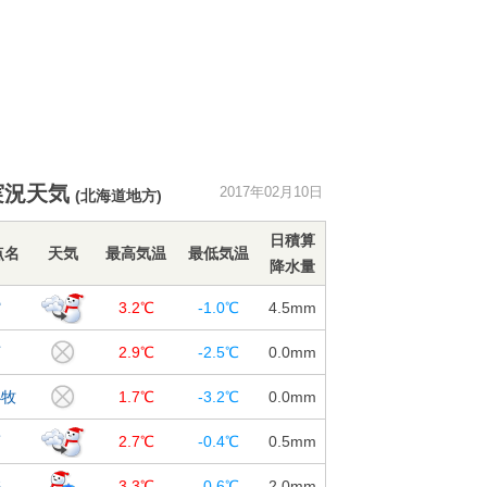
実況天気
2017年02月10日
(北海道地方)
日積算
点名
天気
最高気温
最低気温
降水量
館
3.2℃
-1.0℃
4.5
mm
河
2.9℃
-2.5℃
0.0
mm
小牧
1.7℃
-3.2℃
0.0
mm
蘭
2.7℃
-0.4℃
0.5
mm
差
3.3℃
-0.6℃
2.0
mm