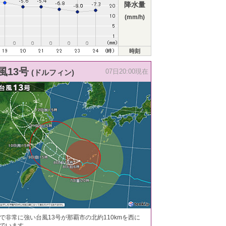
降水量
(mm/h)
時刻
風13号
(ドルフィン)
07日20:00現在
で非常に強い台風13号が那覇市の北約110kmを西に
でいます