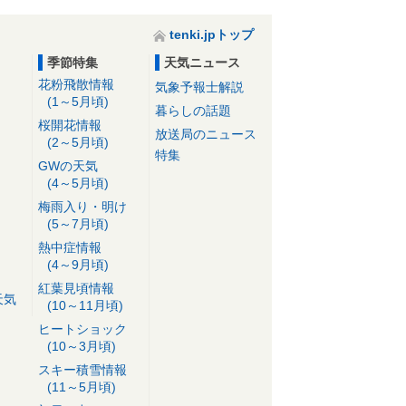
tenki.jpトップ
季節特集
天気ニュース
花粉飛散情報
気象予報士解説
(1～5月頃)
暮らしの話題
桜開花情報
放送局のニュース
(2～5月頃)
特集
GWの天気
(4～5月頃)
梅雨入り・明け
(5～7月頃)
熱中症情報
(4～9月頃)
紅葉見頃情報
天気
(10～11月頃)
ヒートショック
(10～3月頃)
スキー積雪情報
(11～5月頃)