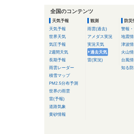
全国のコンテンツ
天気予報
観測
防災
天気予報
雨雲(過去)
警報・
世界天気
アメダス実況
地震情
気圧予報
実況天気
津波情
2週間天気
過去天気
火山情
長期予報
雷(実況)
台風情
雨雲レーダー
知る防
積雪マップ
PM2.5分布予測
世界の雨雲
雷(予報)
道路気象
黄砂情報