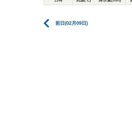
日時
気温(℃)
降水量(mm)
前日(02月09日)