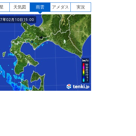
星
天気図
雨雲
アメダス
実況