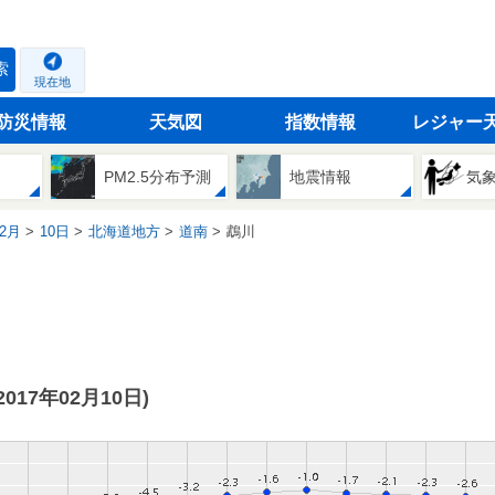
索
現在地
防災情報
天気図
指数情報
レジャー
PM2.5分布予測
地震情報
気
2月
10日
北海道地方
道南
鵡川
(2017年02月10日)