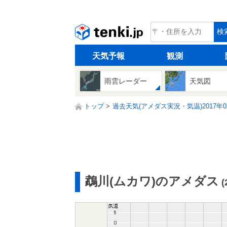
tenki.jp
検
天気予報
観測
雨雲レーダー
天気図
トップ
過去天気(アメダス実況・気温)2017年0
鵡川(ムカワ)のアメダス