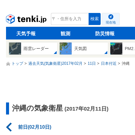
tenki.jp
検索
現在地
天気予報
観測
防災情報
雨雲レーダー
天気図
PM2
トップ
過去天気(気象衛星)2017年02月
11日
日本付近
沖縄
沖縄の気象衛星
(2017年02月11日)
前日(02月10日)