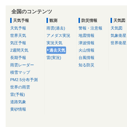
全国のコンテンツ
天気予報
観測
防災情報
天気図
天気予報
雨雲(過去)
警報・注意報
天気図
世界天気
アメダス実況
地震情報
気象衛星
気圧予報
実況天気
津波情報
世界衛星
2週間天気
過去天気
火山情報
長期予報
雷(実況)
台風情報
雨雲レーダー
知る防災
積雪マップ
PM2.5分布予測
世界の雨雲
雷(予報)
道路気象
黄砂情報