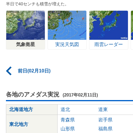
半日で40センチも積雪が増えた。
気象衛星
実況天気図
雨雲レーダー
前日(02月10日)
各地のアメダス実況
(2017年02月11日)
北海道地方
道北
道東
青森県
岩手県
東北地方
山形県
福島県