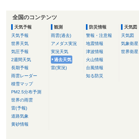
全国のコンテンツ
天気予報
観測
防災情報
天気図
天気予報
雨雲(過去)
警報・注意報
天気図
世界天気
アメダス実況
地震情報
気象衛星
気圧予報
実況天気
津波情報
世界衛星
2週間天気
過去天気
火山情報
長期予報
雷(実況)
台風情報
雨雲レーダー
知る防災
積雪マップ
PM2.5分布予測
世界の雨雲
雷(予報)
道路気象
黄砂情報