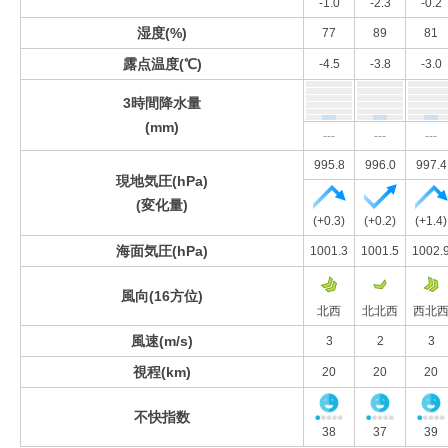
-1.0
-2.3
-0.2
湿度(%)
77
89
81
露点温度(℃)
-4.5
-3.8
-3.0
3時間降水量
(mm)
---
---
---
995.8
996.0
997.4
現地気圧(hPa)
(変化量)
(+0.3)
(+0.2)
(+1.4)
海面気圧(hPa)
1001.3
1001.5
1002.
風向(16方位)
北西
北北西
西北
風速(m/s)
3
2
3
視程(km)
20
20
20
不快指数
38
37
39