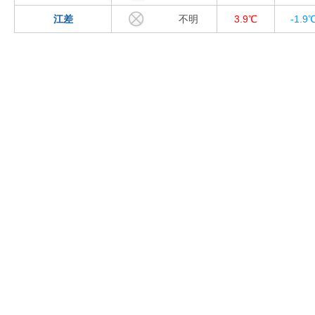
江差
不明
3.9℃
-1.9