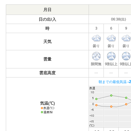
月日
日の出/入
06:38(出)
時
3
6
9
天気
曇り
曇り
曇り
雲量
隙間無
9割以上
9割以
雲底高度
---
---
---
-
朝までの最低気温
気温(℃)