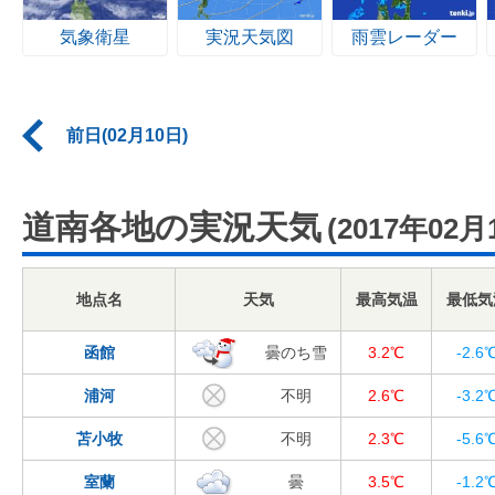
気象衛星
実況天気図
雨雲レーダー
前日(02月10日)
道南各地の実況天気
(2017年02月
地点名
天気
最高気温
最低気
函館
曇のち雪
3.2℃
-2.6
浦河
不明
2.6℃
-3.2
苫小牧
不明
2.3℃
-5.6
室蘭
曇
3.5℃
-1.2