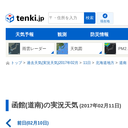
tenki.jp
検索
現在地
天気予報
観測
防災情報
雨雲レーダー
天気図
PM2
トップ
過去天気(実況天気)2017年02月
11日
北海道地方
道南
函館(道南)の実況天気
(2017年02月11日)
前日(02月10日)