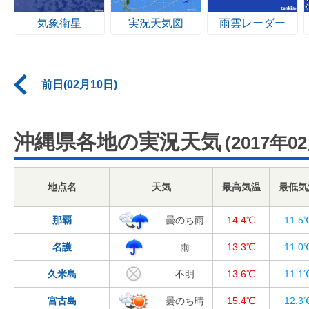
気象衛星
実況天気図
雨雲レーダー
前日(02月10日)
沖縄県各地の実況天気
(2017年0
地点名
天気
最高気温
最低気
那覇
曇のち雨
14.4℃
11.5
名護
雨
13.3℃
11.0
久米島
不明
13.6℃
11.1
宮古島
曇のち晴
15.4℃
12.3