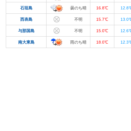
石垣島
曇のち晴
16.8℃
12.8
西表島
不明
15.7℃
13.0
与那国島
不明
15.0℃
12.6
南大東島
雨のち晴
18.0℃
12.3