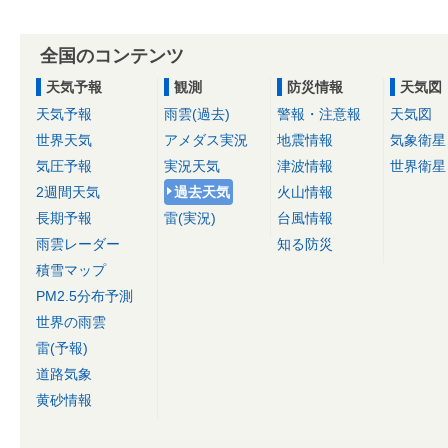
全国のコンテンツ
天気予報
観測
防災情報
天気図
天気予報
雨雲(過去)
警報・注意報
天気図
世界天気
アメダス実況
地震情報
気象衛星
気圧予報
実況天気
津波情報
世界衛星
2週間天気
過去天気
火山情報
長期予報
雷(実況)
台風情報
雨雲レーダー
知る防災
積雪マップ
PM2.5分布予測
世界の雨雲
雷(予報)
道路気象
黄砂情報