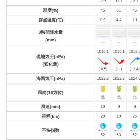
12.5
11.7
12.7
湿度(%)
45
61
45
露点温度(℃)
0.9
4.4
1.1
3時間降水量
(mm)
---
---
---
1016.1
1016.1
1018.
現地気圧(hPa)
(変化量)
(-0.5)
(---)
(+2.4)
海面気圧(hPa)
1022.2
1022.2
1024.
風向(16方位)
北
北
北
風速(m/s)
10
9
9
視程(km)
20
10
25
不快指数
52
53
52