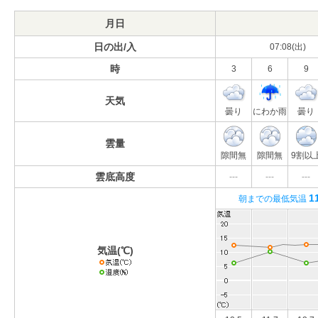
月日
日の出/入
07:08(出)
時
3
6
9
天気
曇り
にわか雨
曇り
雲量
隙間無
隙間無
9割以
雲底高度
---
---
---
1
朝までの最低気温
気温(℃)