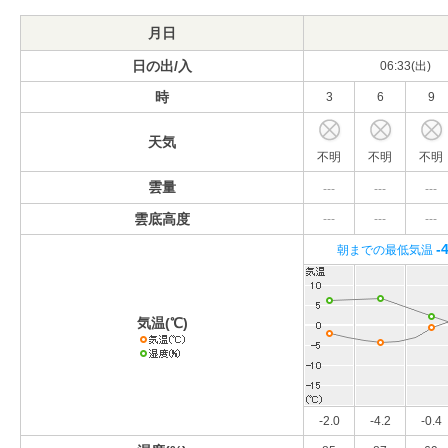
月日
日の出/入
06:33(出)
時
3
6
9
天気
不明
不明
不明
雲量
---
---
---
雲底高度
---
---
---
-
朝までの最低気温
気温(℃)
-2.0
-4.2
-0.4