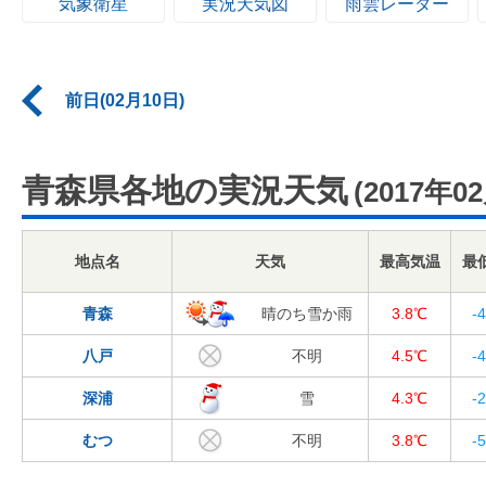
気象衛星
実況天気図
雨雲レーダー
前日(02月10日)
青森県各地の実況天気
(2017年0
地点名
天気
最高気温
最
青森
晴のち雪か雨
3.8℃
-
八戸
不明
4.5℃
-
深浦
雪
4.3℃
-
むつ
不明
3.8℃
-