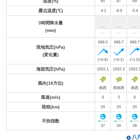
湿度(%)
85
87
69
露点温度(℃)
-4.2
-6.0
-5.4
3時間降水量
(mm)
---
---
---
998.5
998.7
999.7
現地気圧(hPa)
(変化量)
(+0.8)
(+0.2)
(+1.0)
海面気圧(hPa)
1002.1
1002.3
1003.
風向(16方位)
南西
西南西
南西
風速(m/s)
6
5
6
視程(km)
20
20
20
不快指数
37
34
38
八戸