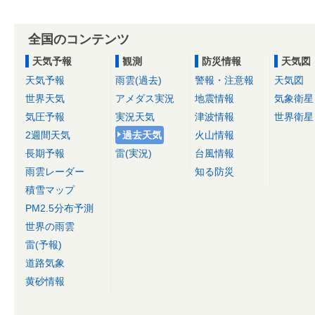
全国のコンテンツ
天気予報
観測
防災情報
天気図
天気予報
雨雲(過去)
警報・注意報
天気図
世界天気
アメダス実況
地震情報
気象衛星
気圧予報
実況天気
津波情報
世界衛星
2週間天気
過去天気
火山情報
長期予報
雷(実況)
台風情報
雨雲レーダー
知る防災
積雪マップ
PM2.5分布予測
世界の雨雲
雷(予報)
道路気象
黄砂情報