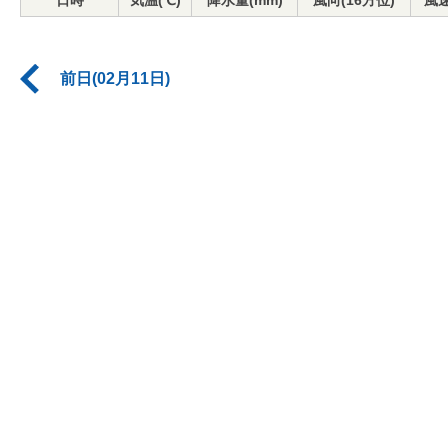
日時
気温(℃)
降水量(mm)
風向(16方位)
風速
前日(02月11日)