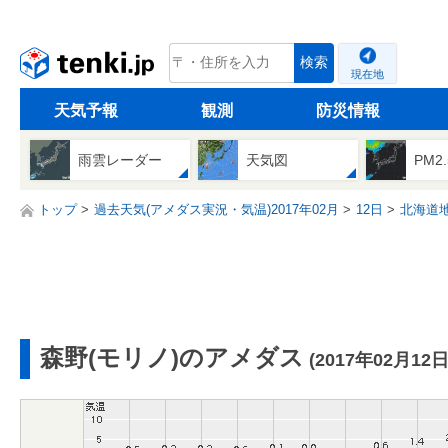
tenki.jp
検索
現在地
天気予報
観測
防災情報
雨雲レーダー
天気図
PM2
トップ
過去天気(アメダス実況・気温)2017年02月
12日
北海道
森野(モリノ)のアメダス
(2017年02月12日