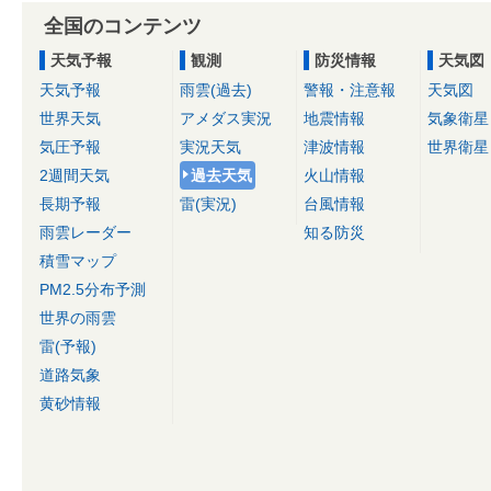
全国のコンテンツ
天気予報
観測
防災情報
天気図
天気予報
雨雲(過去)
警報・注意報
天気図
世界天気
アメダス実況
地震情報
気象衛星
気圧予報
実況天気
津波情報
世界衛星
2週間天気
過去天気
火山情報
長期予報
雷(実況)
台風情報
雨雲レーダー
知る防災
積雪マップ
PM2.5分布予測
世界の雨雲
雷(予報)
道路気象
黄砂情報