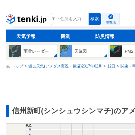
tenki.jp
検索
現在地
天気予報
観測
防災情報
雨雲レーダー
天気図
PM2
トップ
過去天気(アメダス実況・気温)2017年02月
12日
関東・
信州新町(シンシュウシンマチ)のア