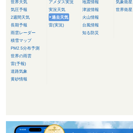
世界天気
アメダス実況
地震情報
気象衛星
気圧予報
実況天気
津波情報
世界衛星
2週間天気
過去天気
火山情報
長期予報
雷(実況)
台風情報
雨雲レーダー
知る防災
積雪マップ
PM2.5分布予測
世界の雨雲
雷(予報)
道路気象
黄砂情報