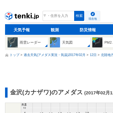
tenki.jp
検索
現在地
天気予報
観測
防災情報
雨雲レーダー
天気図
PM2
トップ
過去天気(アメダス実況・気温)2017年02月
12日
北陸地
金沢(カナザワ)のアメダス
(2017年02月1