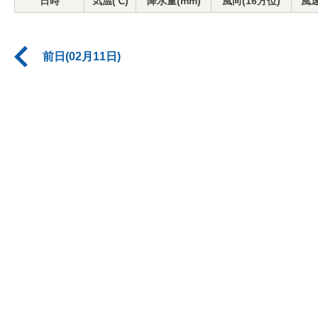
日時
気温(℃)
降水量(mm)
風向(16方位)
風速
前日(02月11日)