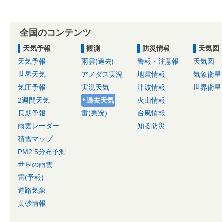
全国のコンテンツ
天気予報
観測
防災情報
天気図
天気予報
雨雲(過去)
警報・注意報
天気図
世界天気
アメダス実況
地震情報
気象衛星
気圧予報
実況天気
津波情報
世界衛星
2週間天気
過去天気
火山情報
長期予報
雷(実況)
台風情報
雨雲レーダー
知る防災
積雪マップ
PM2.5分布予測
世界の雨雲
雷(予報)
道路気象
黄砂情報