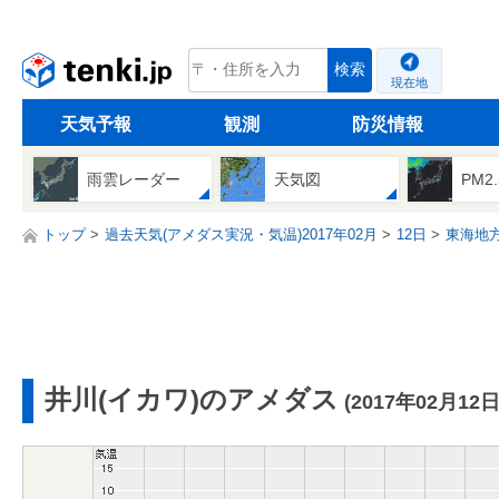
tenki.jp
検索
現在地
天気予報
観測
防災情報
雨雲レーダー
天気図
PM2
トップ
過去天気(アメダス実況・気温)2017年02月
12日
東海地
井川(イカワ)のアメダス
(2017年02月12日