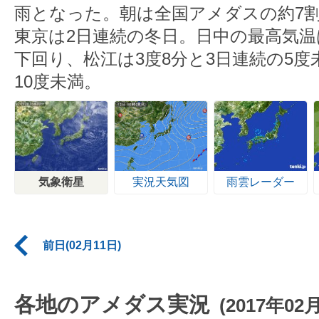
雨となった。朝は全国アメダスの約7
東京は2日連続の冬日。日中の最高気
下回り、松江は3度8分と3日連続の5度
10度未満。
気象衛星
実況天気図
雨雲レーダー
前日(02月11日)
各地のアメダス実況
(2017年02