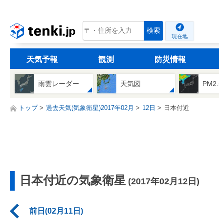
tenki.jp
検索
現在地
天気予報
観測
防災情報
雨雲レーダー
天気図
PM2
トップ
過去天気(気象衛星)2017年02月
12日
日本付近
日本付近の気象衛星
(2017年02月12日)
前日(02月11日)