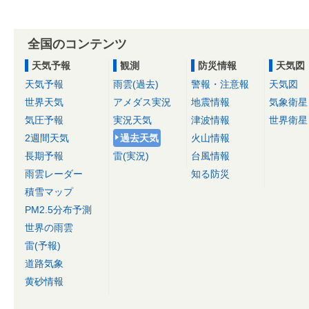
全国のコンテンツ
天気予報
観測
防災情報
天気図
天気予報
雨雲(過去)
警報・注意報
天気図
世界天気
アメダス実況
地震情報
気象衛星
気圧予報
実況天気
津波情報
世界衛星
2週間天気
過去天気
火山情報
長期予報
雷(実況)
台風情報
雨雲レーダー
知る防災
積雪マップ
PM2.5分布予測
世界の雨雲
雷(予報)
道路気象
黄砂情報