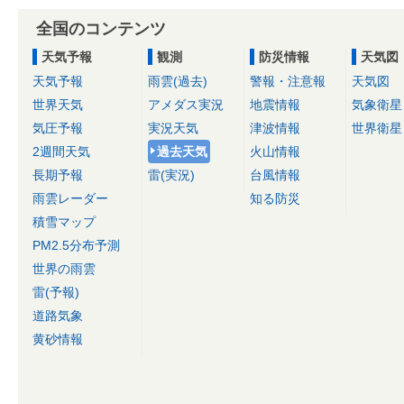
全国のコンテンツ
天気予報
観測
防災情報
天気図
天気予報
雨雲(過去)
警報・注意報
天気図
世界天気
アメダス実況
地震情報
気象衛星
気圧予報
実況天気
津波情報
世界衛星
2週間天気
過去天気
火山情報
長期予報
雷(実況)
台風情報
雨雲レーダー
知る防災
積雪マップ
PM2.5分布予測
世界の雨雲
雷(予報)
道路気象
黄砂情報