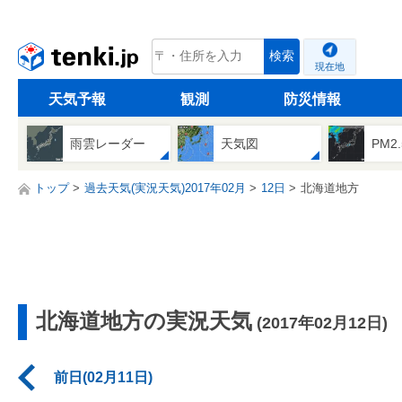
tenki.jp
検索
現在地
天気予報
観測
防災情報
雨雲レーダー
天気図
PM2
トップ
過去天気(実況天気)2017年02月
12日
北海道地方
北海道地方の実況天気
(2017年02月12日)
前日(02月11日)