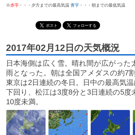
※
赤字
・・・夕方までの最高気温
青字
・・・朝までの最低気温
2017年02月12日の天気概況
日本海側は広く雪。晴れ間が広がった
雨となった。朝は全国アメダスの約7
東京は2日連続の冬日。日中の最高気
下回り、松江は3度8分と3日連続の5度
10度未満。