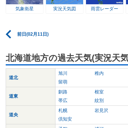
気象衛星
実況天気図
雨雲レーダー
前日(02月11日)
北海道地方の過去天気(実況天気
旭川
稚内
道北
留萌
釧路
根室
道東
帯広
紋別
札幌
岩見沢
道央
倶知安