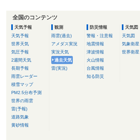
全国のコンテンツ
天気予報
観測
防災情報
天気図
天気予報
雨雲(過去)
警報・注意報
天気図
世界天気
アメダス実況
地震情報
気象衛星
気圧予報
実況天気
津波情報
世界衛星
2週間天気
過去天気
火山情報
長期予報
雷(実況)
台風情報
雨雲レーダー
知る防災
積雪マップ
PM2.5分布予測
世界の雨雲
雷(予報)
道路気象
黄砂情報