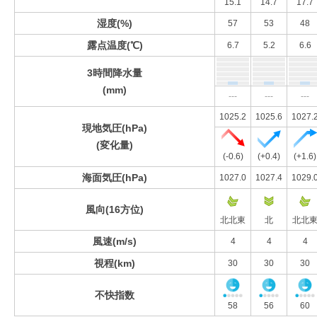
15.1
14.7
17.7
湿度(%)
57
53
48
露点温度(℃)
6.7
5.2
6.6
3時間降水量
(mm)
---
---
---
1025.2
1025.6
1027.
現地気圧(hPa)
(変化量)
(-0.6)
(+0.4)
(+1.6)
海面気圧(hPa)
1027.0
1027.4
1029.
風向(16方位)
北北東
北
北北
風速(m/s)
4
4
4
視程(km)
30
30
30
不快指数
58
56
60