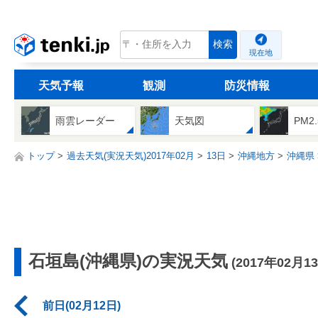
tenki.jp
検索
現在地
天気予報
観測
防災情報
雨雲レーダー
天気図
PM2
トップ
過去天気(実況天気)2017年02月
13日
沖縄地方
沖縄県
石垣島(沖縄県)の実況天気
(2017年02月1
前日(02月12日)