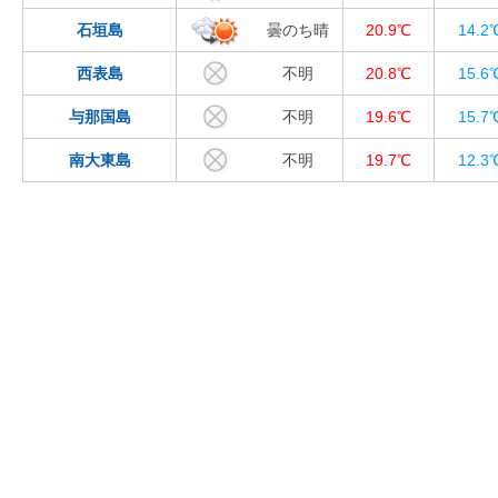
石垣島
曇のち晴
20.9℃
14.2
西表島
不明
20.8℃
15.6
与那国島
不明
19.6℃
15.7
南大東島
不明
19.7℃
12.3