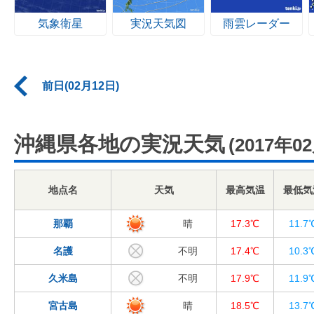
気象衛星
実況天気図
雨雲レーダー
前日(02月12日)
沖縄県各地の実況天気
(2017年0
地点名
天気
最高気温
最低気
那覇
晴
17.3℃
11.7
名護
不明
17.4℃
10.3
久米島
不明
17.9℃
11.9
宮古島
晴
18.5℃
13.7