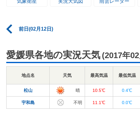
気象衛星
実況天気図
雨雲レーダー
前日(02月12日)
愛媛県各地の実況天気
(2017年0
地点名
天気
最高気温
最低気温
松山
晴
10.5℃
0.4℃
宇和島
不明
11.1℃
0.0℃