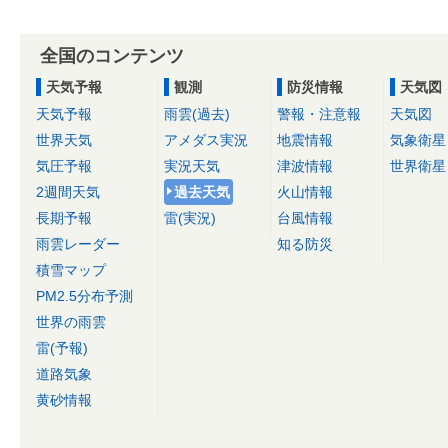
全国のコンテンツ
天気予報
観測
防災情報
天気図
天気予報
雨雲(過去)
警報・注意報
天気図
世界天気
アメダス実況
地震情報
気象衛星
気圧予報
実況天気
津波情報
世界衛星
2週間天気
過去天気
火山情報
長期予報
雷(実況)
台風情報
雨雲レーダー
知る防災
積雪マップ
PM2.5分布予測
世界の雨雲
雷(予報)
道路気象
黄砂情報