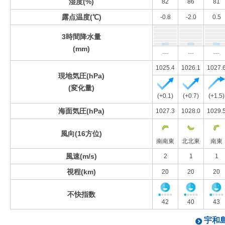
湿度(%)
82
86
81
露点温度(℃)
-0.8
-2.0
0.5
3時間降水量
(mm)
---
---
---
1025.4
1026.1
1027.
現地気圧(hPa)
(変化量)
(+0.1)
(+0.7)
(+1.5)
海面気圧(hPa)
1027.3
1028.0
1029.
風向(16方位)
南南東
北北東
南東
風速(m/s)
2
1
1
視程(km)
20
20
20
不快指数
42
40
43
宇和島