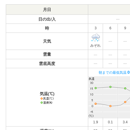
月日
日の出/入
---
時
3
6
9
天気
---
---
みぞれ
雲量
---
---
---
雲底高度
---
---
---
0
朝までの最低気温
気温(℃)
1.9
0.1
3.4