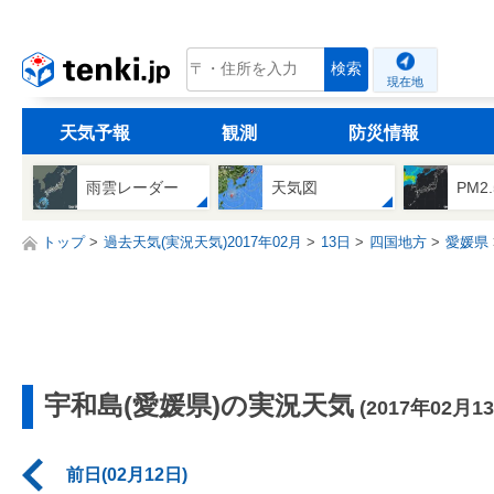
tenki.jp
検索
現在地
天気予報
観測
防災情報
雨雲レーダー
天気図
PM2
トップ
過去天気(実況天気)2017年02月
13日
四国地方
愛媛県
宇和島(愛媛県)の実況天気
(2017年02月1
前日(02月12日)