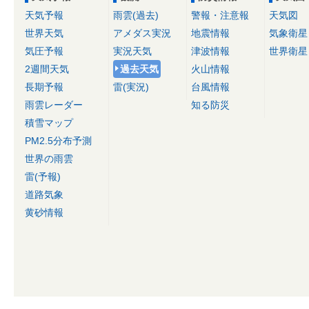
天気予報
雨雲(過去)
警報・注意報
天気図
世界天気
アメダス実況
地震情報
気象衛星
気圧予報
実況天気
津波情報
世界衛星
2週間天気
過去天気
火山情報
長期予報
雷(実況)
台風情報
雨雲レーダー
知る防災
積雪マップ
PM2.5分布予測
世界の雨雲
雷(予報)
道路気象
黄砂情報