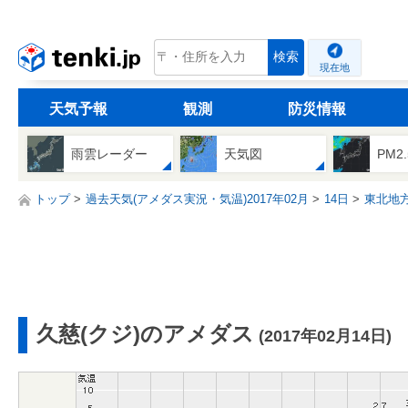
tenki.jp
検索
現在地
天気予報
観測
防災情報
雨雲レーダー
天気図
PM2
トップ
過去天気(アメダス実況・気温)2017年02月
14日
東北地
久慈(クジ)のアメダス
(2017年02月14日)