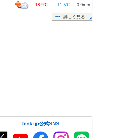
覇
18.9℃
11.5℃
0.0
mm
詳しく見る
tenki.jp公式SNS