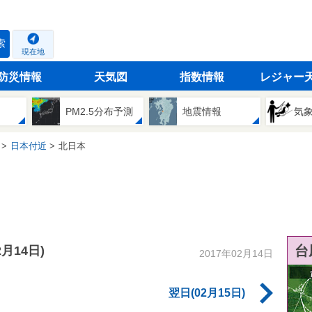
索
現在地
防災情報
天気図
指数情報
レジャー
PM2.5分布予測
地震情報
気
日本付近
北日本
台
2月14日)
2017年02月14日
翌日(02月15日)