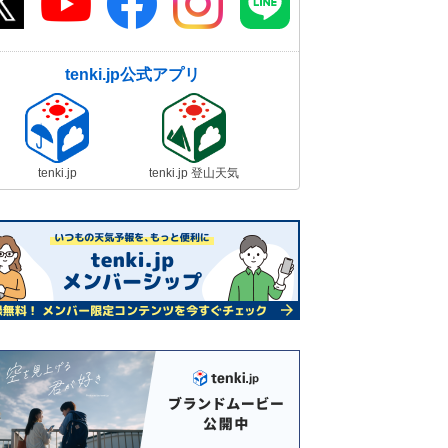
tenki.jp公式アプリ
tenki.jp
tenki.jp 登山天気