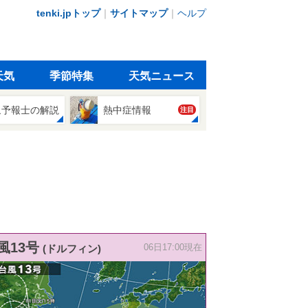
tenki.jpトップ
｜
サイトマップ
｜
ヘルプ
天気
季節特集
天気ニュース
象予報士の解説
熱中症情報
注目
風13号
(ドルフィン)
06日17:00現在