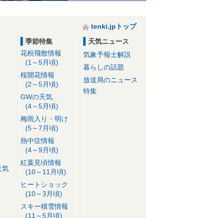
tenki.jpトップ
季節特集
天気ニュース
花粉飛散情報
気象予報士解説
(1～5月頃)
暮らしの話題
桜開花情報
放送局のニュース
(2～5月頃)
特集
GWの天気
(4～5月頃)
梅雨入り・明け
(5～7月頃)
熱中症情報
(4～9月頃)
紅葉見頃情報
天気
(10～11月頃)
ヒートショック
(10～3月頃)
スキー積雪情報
(11～5月頃)