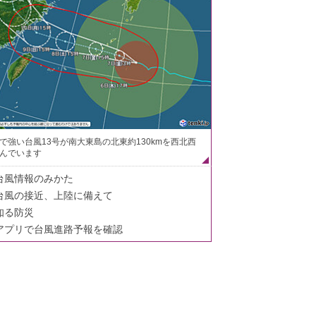
で強い台風13号が南大東島の北東約130kmを西北西
んでいます
台風情報のみかた
台風の接近、上陸に備えて
知る防災
アプリで台風進路予報を確認