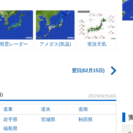
。
雨雲レーダー
アメダス(気温)
実況天気
翌日(02月15日)
日)
2017年02月14日
道東
道央
道南
岩手県
宮城県
秋田県
福島県