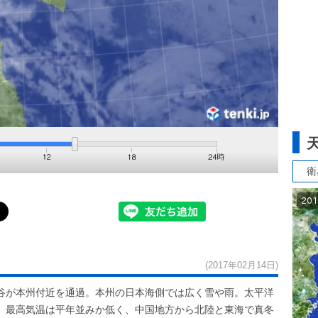
衛
(2017年02月14日)
谷が本州付近を通過。本州の日本海側では広く雪や雨。太平洋
。最高気温は平年並みか低く、中国地方から北陸と東海で真冬