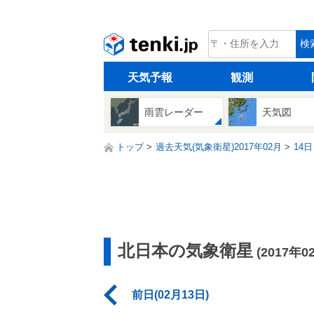
tenki.jp
検
天気予報
観測
雨雲レーダー
天気図
トップ
過去天気(気象衛星)2017年02月
14日
北日本の気象衛星
(2017年0
前日(02月13日)