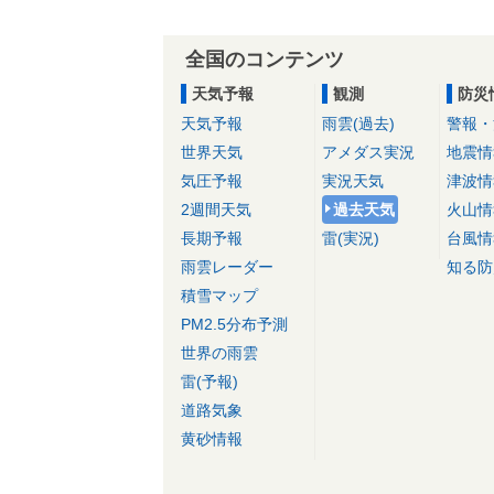
全国のコンテンツ
天気予報
観測
防災
天気予報
雨雲(過去)
警報・
世界天気
アメダス実況
地震情
気圧予報
実況天気
津波情
2週間天気
過去天気
火山情
長期予報
雷(実況)
台風情
雨雲レーダー
知る防
積雪マップ
PM2.5分布予測
世界の雨雲
雷(予報)
道路気象
黄砂情報