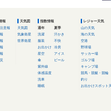
情報
天気図
指数情報
レジャー天気
注意報
天気図
通年
夏季
山の天気
報
気象衛星
洗濯
汗かき
海の天気
報
世界衛星
服装
不快
空港
報
お出かけ
冷房
野球場
報
星空
アイス
サッカー場
災
傘
ビール
ゴルフ場
紫外線
キャンプ場
体感温度
競馬・競艇・競輪
洗車
釣り
睡眠
お出かけスポット