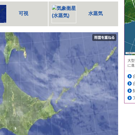
可視
水蒸気
大型
に進