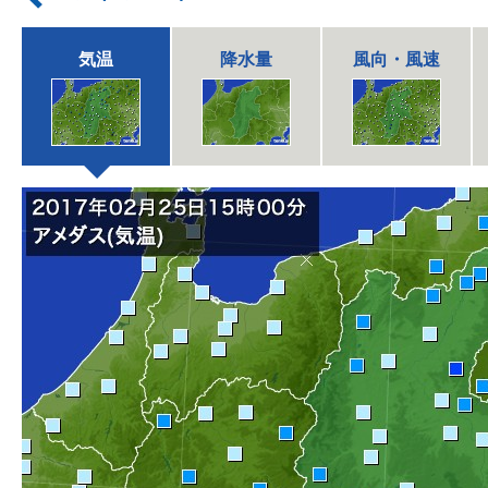
気温
降水量
風向・風速