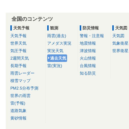
全国のコンテンツ
天気予報
観測
防災情報
天気図
天気予報
雨雲(過去)
警報・注意報
天気図
世界天気
アメダス実況
地震情報
気象衛星
気圧予報
実況天気
津波情報
世界衛星
2週間天気
過去天気
火山情報
長期予報
雷(実況)
台風情報
雨雲レーダー
知る防災
積雪マップ
PM2.5分布予測
世界の雨雲
雷(予報)
道路気象
黄砂情報