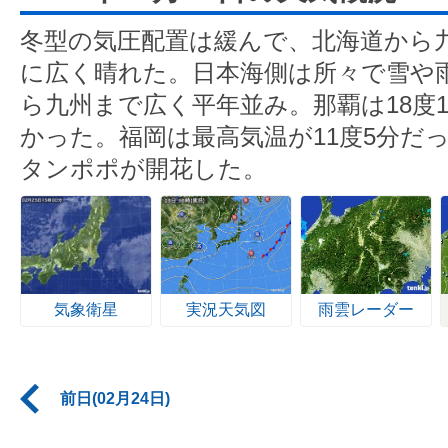
冬型の気圧配置は緩んで、北海道から
に広く晴れた。日本海側は所々で雪や
ら九州まで広く平年並み。那覇は18度
かった。福岡は最高気温が11度5分だ
タンポポが開花した。
気象衛星
実況天気図
雨雲レーダー
前日(02月24日)