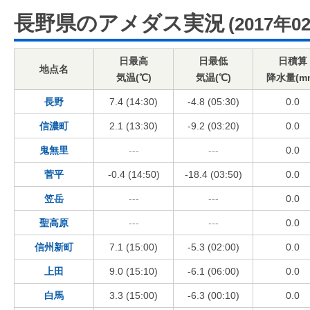
長野県のアメダス実況
(2017年0
日最高
日最低
日積算
地点名
気温(℃)
気温(℃)
降水量(m
長野
7.4 (14:30)
-4.8 (05:30)
0.0
信濃町
2.1 (13:30)
-9.2 (03:20)
0.0
鬼無里
---
---
0.0
菅平
-0.4 (14:50)
-18.4 (03:50)
0.0
笠岳
---
---
0.0
聖高原
---
---
0.0
信州新町
7.1 (15:00)
-5.3 (02:00)
0.0
上田
9.0 (15:10)
-6.1 (06:00)
0.0
白馬
3.3 (15:00)
-6.3 (00:10)
0.0