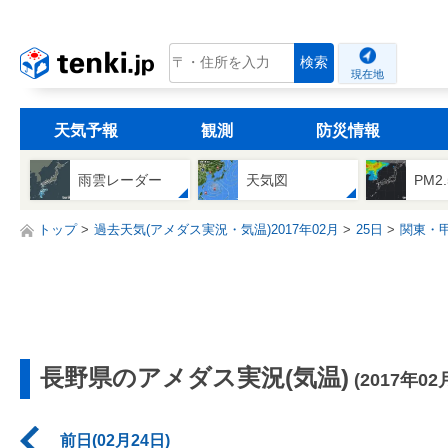
tenki.jp
検索
現在地
天気予報
観測
防災情報
雨雲レーダー
天気図
PM2
トップ
過去天気(アメダス実況・気温)2017年02月
25日
関東・
長野県のアメダス実況(気温)
(2017年02
前日(02月24日)