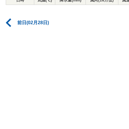
日時
気温(℃)
降水量(mm)
風向(16方位)
風速
前日(02月28日)