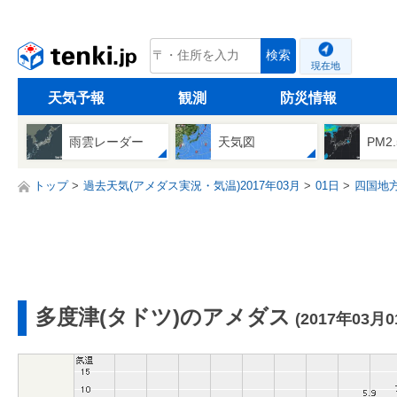
tenki.jp
検索
現在地
天気予報
観測
防災情報
雨雲レーダー
天気図
PM2
トップ
過去天気(アメダス実況・気温)2017年03月
01日
四国地
多度津(タドツ)のアメダス
(2017年03月0