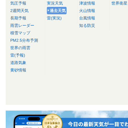
気圧予報
実況天気
津波情報
世界衛星
2週間天気
過去天気
火山情報
長期予報
雷(実況)
台風情報
雨雲レーダー
知る防災
積雪マップ
PM2.5分布予測
世界の雨雲
雷(予報)
道路気象
黄砂情報