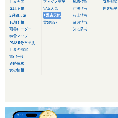
世界天気
アメダス実況
地震情報
気象衛星
気圧予報
実況天気
津波情報
世界衛星
2週間天気
過去天気
火山情報
長期予報
雷(実況)
台風情報
雨雲レーダー
知る防災
積雪マップ
PM2.5分布予測
世界の雨雲
雷(予報)
道路気象
黄砂情報