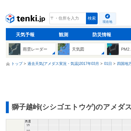
tenki.jp
検索
現在地
天気予報
観測
防災情報
雨雲レーダー
天気図
PM2
トップ
過去天気(アメダス実況・気温)2017年03月
01日
四国地
獅子越峠(シシゴエトウゲ)のアメダ