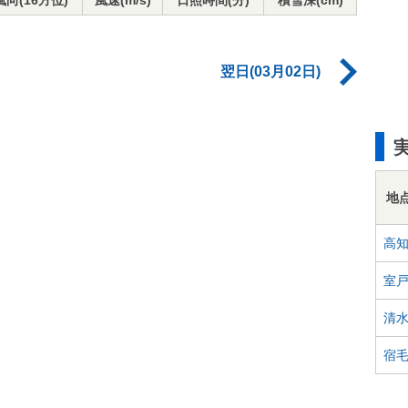
風向(16方位)
風速(m/s)
日照時間(分)
積雪深(cm)
翌日(03月02日)
地
高
室
清
宿