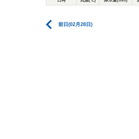
日時
気温(℃)
降水量(mm)
前日(02月28日)