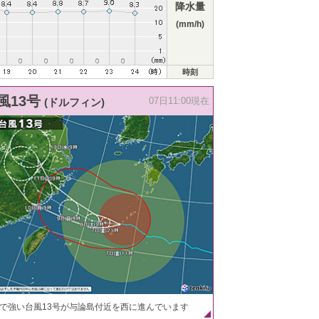
降水量
(mm/h)
時刻
風13号
(ドルフィン)
07日11:00現在
で強い台風13号が与論島付近を西に進んでいます