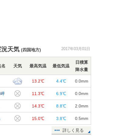
実況天気
2017年03月01日
(四国地方)
日積算
点名
天気
最高気温
最低気温
降水量
知
13.2℃
4.4℃
0.0
mm
戸岬
11.3℃
6.9℃
0.0
mm
水
14.3℃
8.8℃
2.0
mm
毛
15.0℃
3.8℃
0.5
mm
詳しく見る