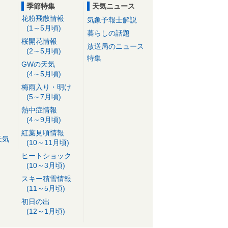
季節特集
天気ニュース
花粉飛散情報
気象予報士解説
(1～5月頃)
暮らしの話題
桜開花情報
放送局のニュース
(2～5月頃)
特集
GWの天気
(4～5月頃)
梅雨入り・明け
(5～7月頃)
熱中症情報
(4～9月頃)
紅葉見頃情報
天気
(10～11月頃)
ヒートショック
(10～3月頃)
スキー積雪情報
(11～5月頃)
初日の出
(12～1月頃)