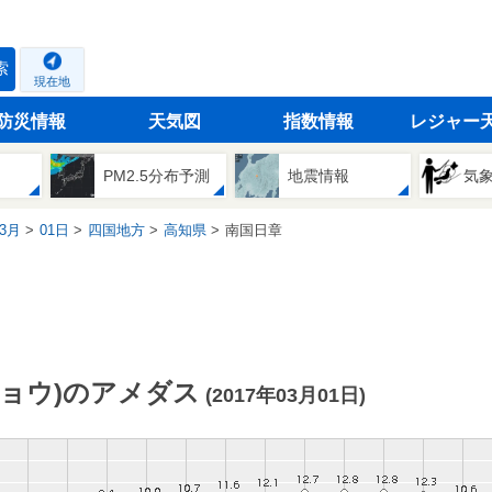
索
現在地
防災情報
天気図
指数情報
レジャー
PM2.5分布予測
地震情報
気
3月
01日
四国地方
高知県
南国日章
ョウ)のアメダス
(2017年03月01日)