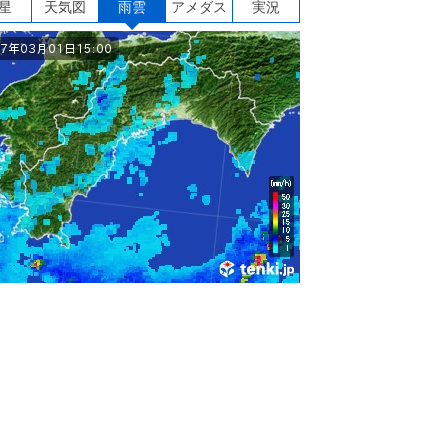
星
天気図
雨雲
アメダス
実況