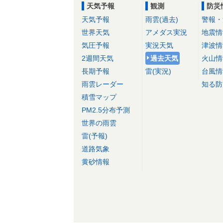
天気予報
観測
防災
天気予報
雨雲(過去)
警報・
世界天気
アメダス実況
地震情
気圧予報
実況天気
津波情
2週間天気
過去天気
火山情
長期予報
雷(実況)
台風情
雨雲レーダー
知る防
積雪マップ
PM2.5分布予測
世界の雨雲
雷(予報)
道路気象
黄砂情報