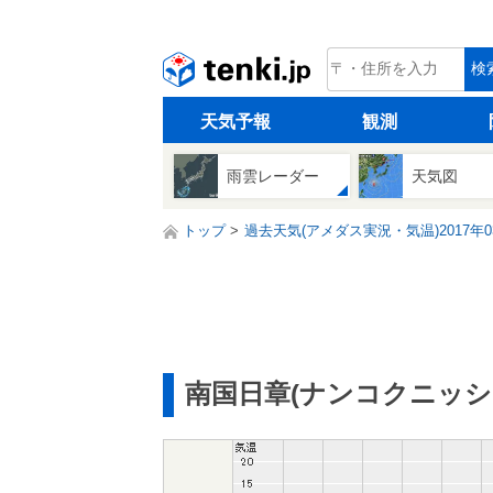
tenki.jp
検
天気予報
観測
雨雲レーダー
天気図
トップ
過去天気(アメダス実況・気温)2017年0
南国日章(ナンコクニッシ