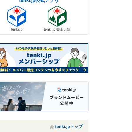
tenki.jp公式アプリ
tenki.jp
tenki.jp 登山天気
tenki.jpトップ