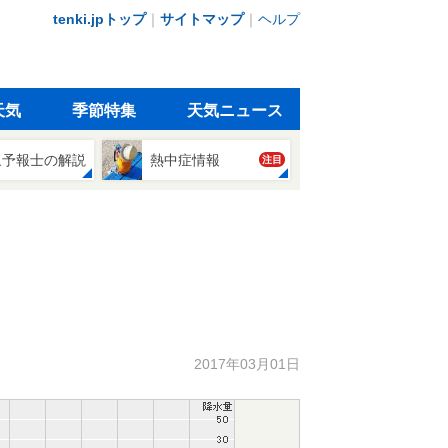
tenki.jpトップ
｜
サイトマップ
｜
ヘルプ
天気
季節特集
天気ニュース
象予報士の解説
熱中症情報
注目
2017年03月01日