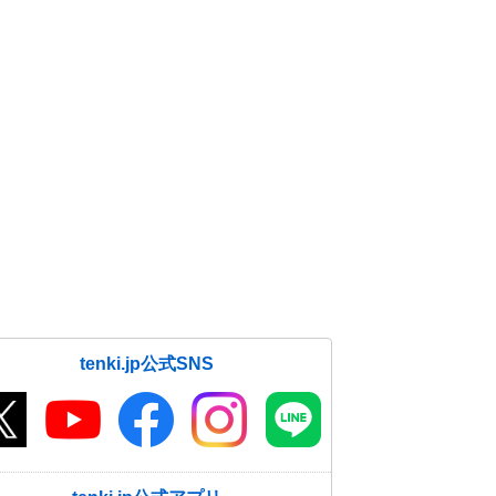
tenki.jp公式SNS