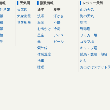
情報
天気図
指数情報
レジャー天気
注意報
天気図
通年
夏季
山の天気
報
気象衛星
洗濯
汗かき
海の天気
報
世界衛星
服装
不快
空港
報
お出かけ
冷房
野球場
報
星空
アイス
サッカー場
災
傘
ビール
ゴルフ場
紫外線
キャンプ場
体感温度
競馬・競艇・競輪
洗車
釣り
睡眠
お出かけスポット