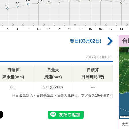
台
翌日(03月02日)
2017年03月01日
日積算
日最大
日積算
降水量(mm)
風速(m/s)
日照時間(時)
0.0
5.0 (05:00)
---
※日最高気温・日最低気温・日最大風速は、アメダス10分値です
大型