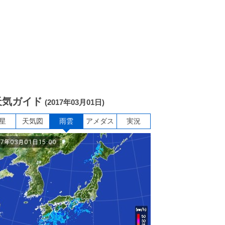
天気ガイド
(2017年03月01日)
星
天気図
雨雲
アメダス
実況