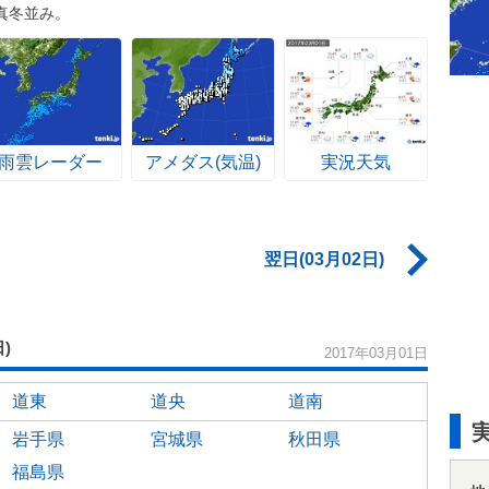
真冬並み。
雨雲レーダー
アメダス(気温)
実況天気
翌日(03月02日)
日)
2017年03月01日
道東
道央
道南
岩手県
宮城県
秋田県
福島県