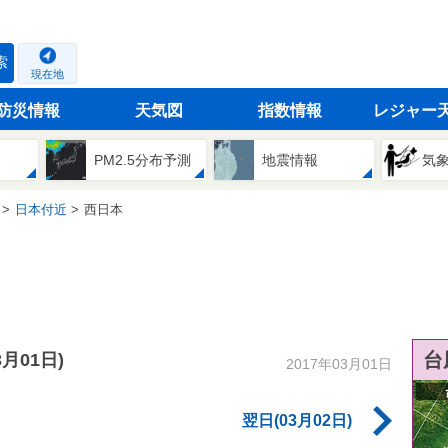
索
現在地
防災情報
天気図
指数情報
レジャー
PM2.5分布予測
地震情報
気
日本付近
西日本
台
3月01日)
2017年03月01日
翌日(03月02日)