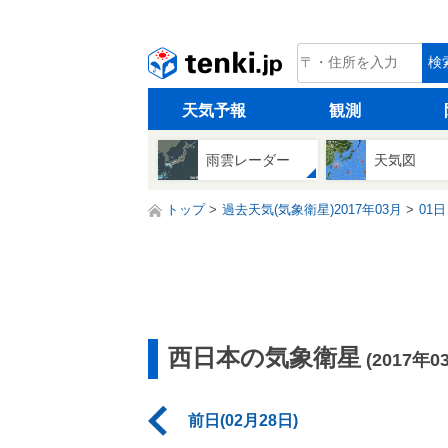
tenki.jp
検
天気予報
観測
雨雲レーダー
天気図
トップ
過去天気(気象衛星)2017年03月
01日
西日本の気象衛星
(2017年0
前日(02月28日)