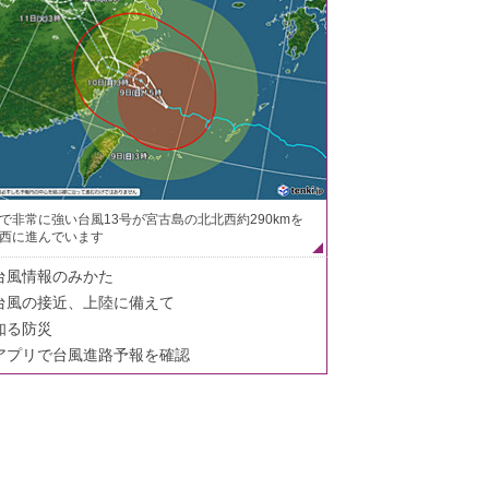
で非常に強い台風13号が宮古島の北北西約290kmを
西に進んでいます
台風情報のみかた
台風の接近、上陸に備えて
知る防災
アプリで台風進路予報を確認