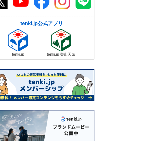
tenki.jp公式アプリ
tenki.jp
tenki.jp 登山天気