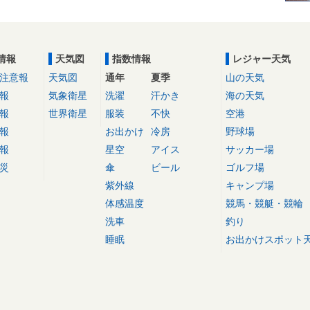
情報
天気図
指数情報
レジャー天気
注意報
天気図
通年
夏季
山の天気
報
気象衛星
洗濯
汗かき
海の天気
報
世界衛星
服装
不快
空港
報
お出かけ
冷房
野球場
報
星空
アイス
サッカー場
災
傘
ビール
ゴルフ場
紫外線
キャンプ場
体感温度
競馬・競艇・競輪
洗車
釣り
睡眠
お出かけスポット