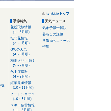
tenki.jpトップ
季節特集
天気ニュース
花粉飛散情報
気象予報士解説
(1～5月頃)
暮らしの話題
桜開花情報
放送局のニュース
(2～5月頃)
特集
GWの天気
(4～5月頃)
梅雨入り・明け
(5～7月頃)
熱中症情報
(4～9月頃)
紅葉見頃情報
天気
(10～11月頃)
ヒートショック
(10～3月頃)
スキー積雪情報
(11～5月頃)