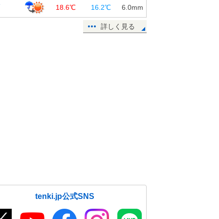
覇
18.6℃
16.2℃
6.0
mm
詳しく見る
tenki.jp公式SNS