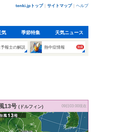
tenki.jpトップ
｜
サイトマップ
｜
ヘルプ
天気
季節特集
天気ニュース
象予報士の解説
熱中症情報
注目
風13号
(ドルフィン)
09日03:00現在