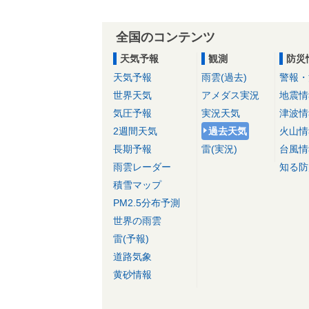
全国のコンテンツ
天気予報
観測
防災
天気予報
雨雲(過去)
警報・
世界天気
アメダス実況
地震情
気圧予報
実況天気
津波情
2週間天気
過去天気
火山情
長期予報
雷(実況)
台風情
雨雲レーダー
知る防
積雪マップ
PM2.5分布予測
世界の雨雲
雷(予報)
道路気象
黄砂情報