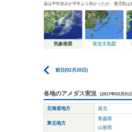
温は平年並みか平年より高かったが、鹿児島は
気象衛星
実況天気図
前日(02月28日)
各地のアメダス実況
(2017年03月01
北海道地方
道北
青森県
東北地方
山形県