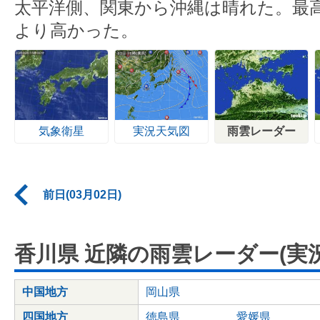
太平洋側、関東から沖縄は晴れた。最
より高かった。
気象衛星
実況天気図
雨雲レーダー
前日(03月02日)
香川県 近隣の雨雲レーダー(実況
中国地方
岡山県
四国地方
徳島県
愛媛県