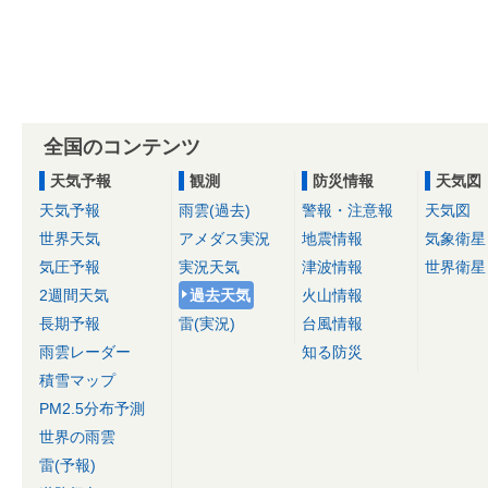
全国のコンテンツ
天気予報
観測
防災情報
天気図
天気予報
雨雲(過去)
警報・注意報
天気図
世界天気
アメダス実況
地震情報
気象衛星
気圧予報
実況天気
津波情報
世界衛星
2週間天気
過去天気
火山情報
長期予報
雷(実況)
台風情報
雨雲レーダー
知る防災
積雪マップ
PM2.5分布予測
世界の雨雲
雷(予報)