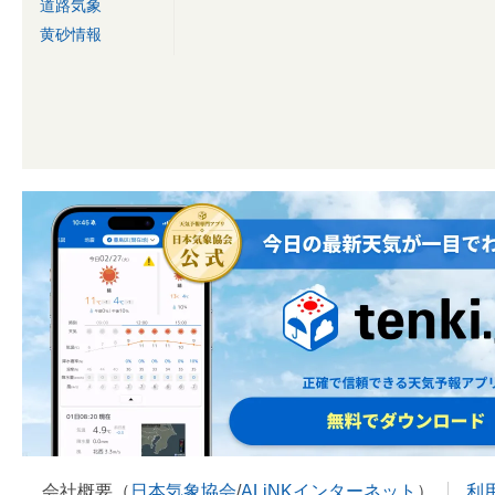
道路気象
黄砂情報
会社概要（
日本気象協会
/
ALiNKインターネット
）
利