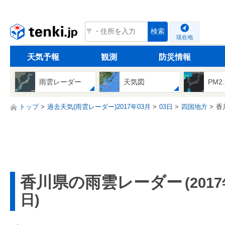
tenki.jp
検索
現在地
天気予報
観測
防災情報
雨雲レーダー
天気図
PM2
トップ
過去天気(雨雲レーダー)2017年03月
03日
四国地方
香
香川県の雨雲レーダー
(201
日)