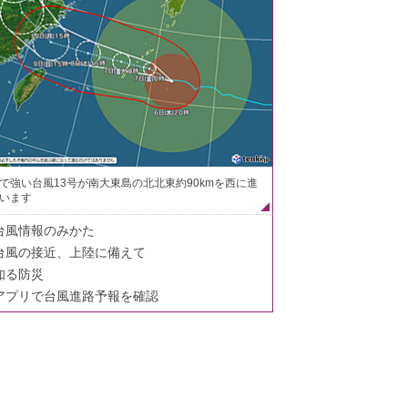
で強い台風13号が南大東島の北北東約90kmを西に進
います
台風情報のみかた
台風の接近、上陸に備えて
知る防災
アプリで台風進路予報を確認