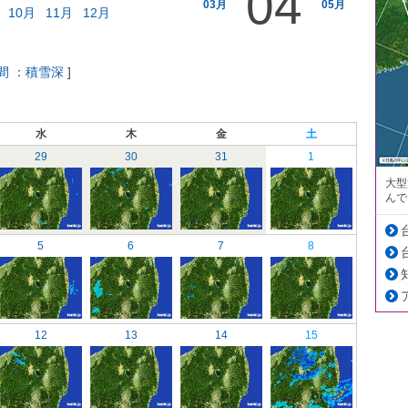
04
03月
05月
10月
11月
12月
間
：
積雪深
]
水
木
金
土
29
30
31
1
大型
んで
5
6
7
8
12
13
14
15