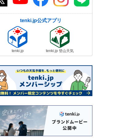
tenki.jp公式アプリ
tenki.jp
tenki.jp 登山天気