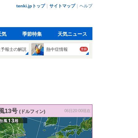
tenki.jpトップ
｜
サイトマップ
｜
ヘルプ
天気
季節特集
天気ニュース
象予報士の解説
熱中症情報
注目
風13号
(ドルフィン)
06日20:00現在