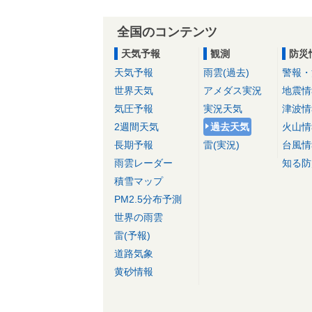
全国のコンテンツ
天気予報
観測
防災
天気予報
雨雲(過去)
警報・
世界天気
アメダス実況
地震情
気圧予報
実況天気
津波情
2週間天気
過去天気
火山情
長期予報
雷(実況)
台風情
雨雲レーダー
知る防
積雪マップ
PM2.5分布予測
世界の雨雲
雷(予報)
道路気象
黄砂情報