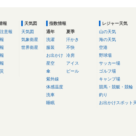
情報
天気図
指数情報
レジャー天気
注意報
天気図
通年
夏季
山の天気
報
気象衛星
洗濯
汗かき
海の天気
報
世界衛星
服装
不快
空港
報
お出かけ
冷房
野球場
報
星空
アイス
サッカー場
災
傘
ビール
ゴルフ場
紫外線
キャンプ場
体感温度
競馬・競艇・競輪
洗車
釣り
睡眠
お出かけスポット