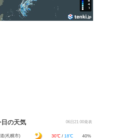
今日の天気
06日21:00発表
道(札幌市)
30℃
/
18℃
40%