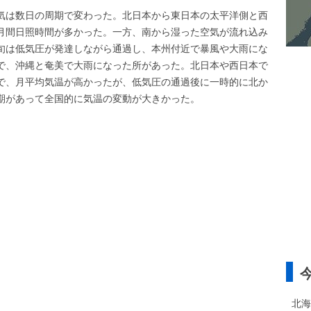
気は数日の周期で変わった。北日本から東日本の太平洋側と西
月間日照時間が多かった。一方、南から湿った空気が流れ込み
旬は低気圧が発達しながら通過し、本州付近で暴風や大雨にな
で、沖縄と奄美で大雨になった所があった。北日本や西日本で
で、月平均気温が高かったが、低気圧の通過後に一時的に北か
期があって全国的に気温の変動が大きかった。
北海