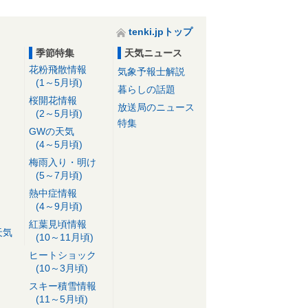
tenki.jpトップ
季節特集
天気ニュース
花粉飛散情報
気象予報士解説
(1～5月頃)
暮らしの話題
桜開花情報
放送局のニュース
(2～5月頃)
特集
GWの天気
(4～5月頃)
梅雨入り・明け
(5～7月頃)
熱中症情報
(4～9月頃)
紅葉見頃情報
天気
(10～11月頃)
ヒートショック
(10～3月頃)
スキー積雪情報
(11～5月頃)