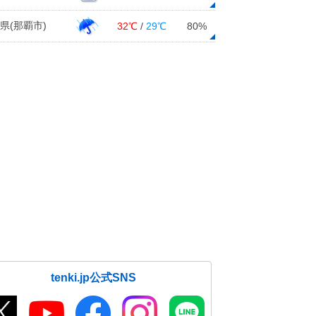
県(那覇市)
32℃
/
29℃
80%
tenki.jp公式SNS