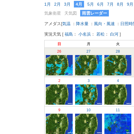
1月
2月
3月
4月
5月
6月
7月
8月
9月
気象衛星
天気図
雨雲レーダー
アメダス
[
気温
：
降水量
：
風向・風速
：
日照時
実況天気
[
福島
：
小名浜
：
若松
：
白河
]
日
月
火
26
27
28
2
3
4
9
10
11