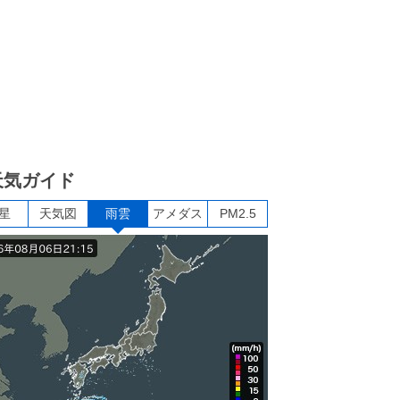
天気ガイド
星
天気図
雨雲
アメダス
PM2.5