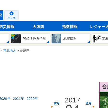
索
現在地
防災情報
天気図
指数情報
レジャー
PM2.5分布予測
地震情報
気
東北地方
福島県
台
2017
2020年
2021年
2022年
前月
翌月