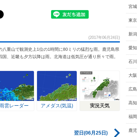
宮城
東京
新潟
(2017年06月24日)
愛知
八重山で観測史上1位の1時間に80ミリの猛烈な雨。鹿児島県
四国、近畿も夕方以降は雨。北海道は低気圧が通り所々で雨。
石川
。
大阪
広島
高知
雨雲レーダー
アメダス(気温)
実況天気
福岡
鹿児
翌日(06月25日)