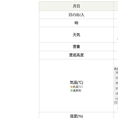
月日
日の出/入
時
天気
雲量
雲底高度
気温(℃)
湿度(%)