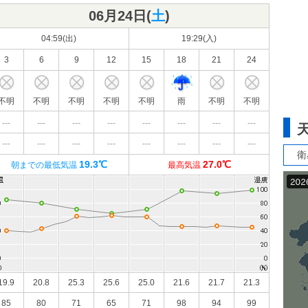
06月24日(
土
)
04:59(出)
19:29(入)
3
6
9
12
15
18
21
24
不明
不明
不明
不明
不明
雨
不明
不明
---
---
---
---
---
---
---
---
---
---
---
---
---
---
---
---
衛
19.3℃
27.0℃
朝までの最低気温
最高気温
19.9
20.8
25.3
25.6
25.0
21.6
21.7
21.3
85
80
71
65
71
98
94
99