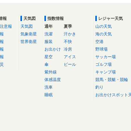
情報
天気図
指数情報
レジャー天気
注意報
天気図
通年
夏季
山の天気
報
気象衛星
洗濯
汗かき
海の天気
報
世界衛星
服装
不快
空港
報
お出かけ
冷房
野球場
報
星空
アイス
サッカー場
災
傘
ビール
ゴルフ場
紫外線
キャンプ場
体感温度
競馬・競艇・競輪
洗車
釣り
睡眠
お出かけスポット