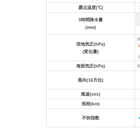
露点温度(℃)
3時間降水量
(mm)
1
現地気圧(hPa)
(変化量)
(
海面気圧(hPa)
1
風向(16方位)
風速(m/s)
視程(km)
不快指数