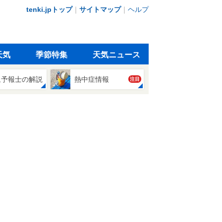
tenki.jpトップ
｜
サイトマップ
｜
ヘルプ
天気
季節特集
天気ニュース
象予報士の解説
熱中症情報
注目