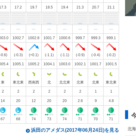
17.3
17.2
19.7
18.5
19.4
21.3
20.7
21.1
---
---
---
---
---
---
---
---
003.0
1002.7
1002.8
1001.7
1000.6
999.7
999.3
999.1
-0.6)
(-0.3)
(+0.1)
(-1.1)
(-1.1)
(-0.9)
(-0.4)
(-0.2)
005.4
1005.1
1005.2
1004.1
1003.0
1002.1
1001.7
1001.5
東
東北東
西南西
北
北北東
北東
北東
東北東
2
2
2
2
2
2
1
1
14
20
12
20
20
2.6
9
4.8
67
68
74
73
74
71
70
71
北海
浜田のアメダス(2017年06月24日)を見る