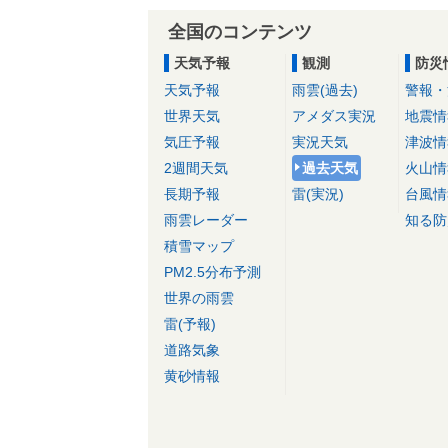
全国のコンテンツ
天気予報
観測
防災
天気予報
雨雲(過去)
警報・
世界天気
アメダス実況
地震情
気圧予報
実況天気
津波情
2週間天気
過去天気
火山情
長期予報
雷(実況)
台風情
雨雲レーダー
知る防
積雪マップ
PM2.5分布予測
世界の雨雲
雷(予報)
道路気象
黄砂情報