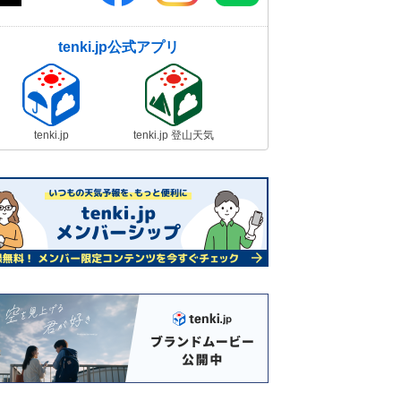
tenki.jp公式アプリ
tenki.jp
tenki.jp 登山天気