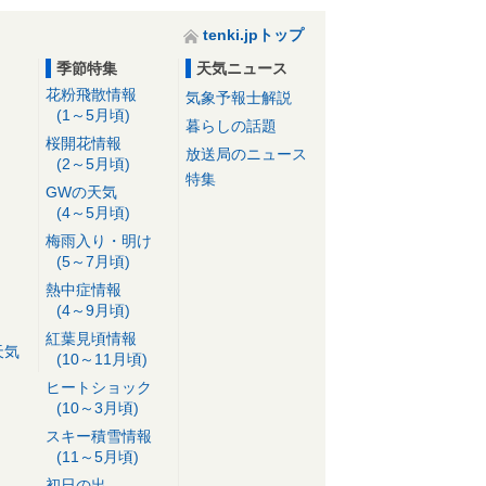
tenki.jpトップ
季節特集
天気ニュース
花粉飛散情報
気象予報士解説
(1～5月頃)
暮らしの話題
桜開花情報
放送局のニュース
(2～5月頃)
特集
GWの天気
(4～5月頃)
梅雨入り・明け
(5～7月頃)
熱中症情報
(4～9月頃)
紅葉見頃情報
天気
(10～11月頃)
ヒートショック
(10～3月頃)
スキー積雪情報
(11～5月頃)
初日の出