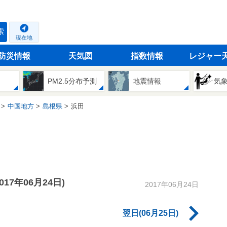
索
現在地
防災情報
天気図
指数情報
レジャー
PM2.5分布予測
地震情報
気
中国地方
島根県
浜田
2017年06月24日)
2017年06月24日
翌日(06月25日)