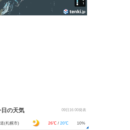
今日の天気
09日16:00発表
道(札幌市)
26℃
/
20℃
10%