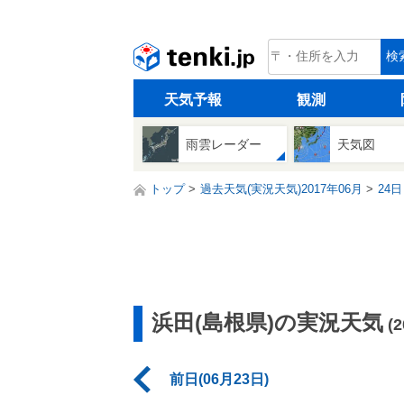
tenki.jp
検
天気予報
観測
雨雲レーダー
天気図
トップ
過去天気(実況天気)2017年06月
24日
浜田(島根県)の実況天気
(
前日(06月23日)