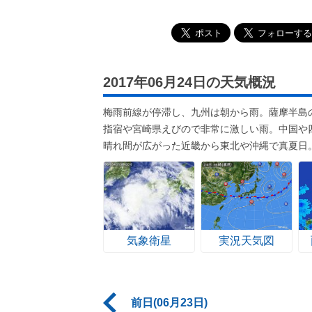
2017年06月24日の天気概況
梅雨前線が停滞し、九州は朝から雨。薩摩半島の
指宿や宮崎県えびので非常に激しい雨。中国や
晴れ間が広がった近畿から東北や沖縄で真夏日
気象衛星
実況天気図
前日(06月23日)