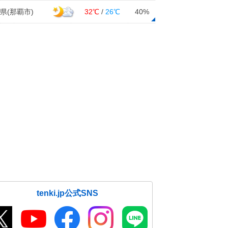
県(那覇市)
32℃
/
26℃
40%
tenki.jp公式SNS