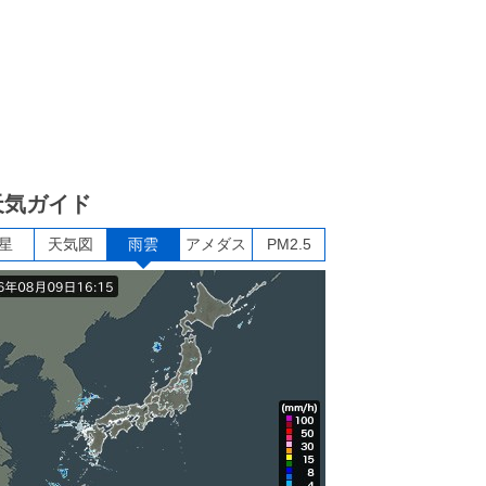
天気ガイド
星
天気図
雨雲
アメダス
PM2.5