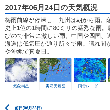
2017年06月24日の天気概況
梅雨前線が停滞し、九州は朝から雨。
史上1位の1時間に80ミリの猛烈な雨
びので非常に激しい雨。中国や四国、
海道は低気圧が通り所々で雨。晴れ間
や沖縄で真夏日。
気象衛星
実況天気図
雨雲レーダー
前日(06月23日)