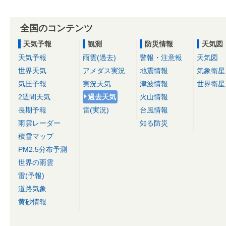
全国のコンテンツ
天気予報
観測
防災情報
天気図
天気予報
雨雲(過去)
警報・注意報
天気図
世界天気
アメダス実況
地震情報
気象衛星
気圧予報
実況天気
津波情報
世界衛星
2週間天気
過去天気
火山情報
長期予報
雷(実況)
台風情報
雨雲レーダー
知る防災
積雪マップ
PM2.5分布予測
世界の雨雲
雷(予報)
道路気象
黄砂情報