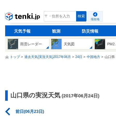
tenki.jp
検索
現在地
天気予報
観測
防災情報
雨雲レーダー
天気図
PM2
トップ
過去天気(実況天気)2017年06月
24日
中国地方
山口県
山口県の実況天気
(2017年06月24日)
前日(06月23日)