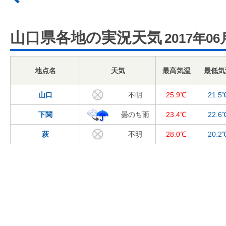
山口県各地の実況天気
2017年06
地点名
天気
最高気温
最低気
山口
不明
25.9℃
21.5
下関
曇のち雨
23.4℃
22.6
萩
不明
28.0℃
20.2